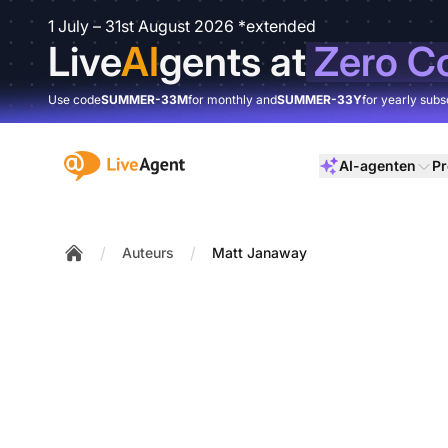
1 July – 31st August 2026 *extended
Live
AI
gents at
Zero C
Use code
SUMMER-33M
for monthly and
SUMMER-33Y
for yearly subs
:site.title
AI-agenten
Pr
/
/
Auteurs
Matt Janaway
Home