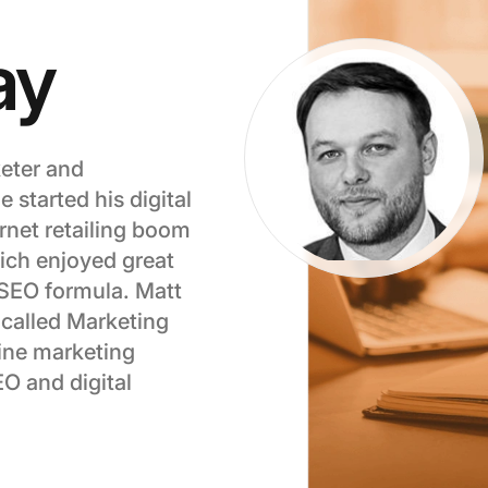
ay
keter and
started his digital
rnet retailing boom
ch enjoyed great
 SEO formula. Matt
 called Marketing
ine marketing
O and digital