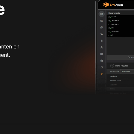
e
anten en
ent.