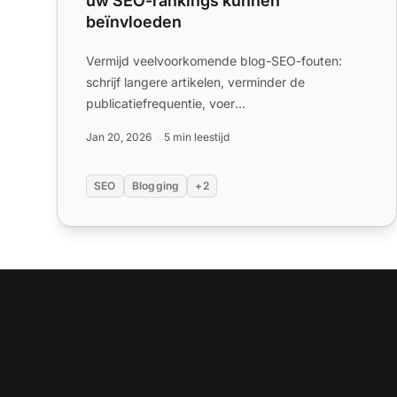
uw SEO-rankings kunnen
beïnvloeden
Vermijd veelvoorkomende blog-SEO-fouten:
schrijf langere artikelen, verminder de
publicatiefrequentie, voer
sleutelwoordonderzoek uit, vermijd
Jan 20, 2026
5 min leestijd
sleutelwoordstuff...
SEO
Blogging
+2