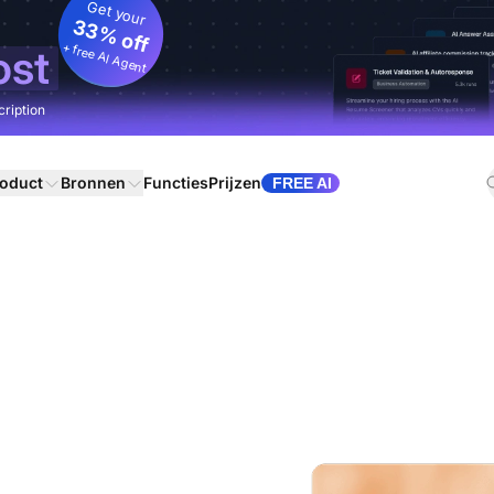
Get your
33% off
+ free AI Agent
ost
cription
oduct
Bronnen
Functies
Prijzen
FREE AI