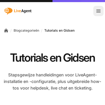
:site.title
Hoo
/
/
Blogcategorieën
Tutorials en Gidsen
Home
Tutorials en Gidsen
Stapsgewijze handleidingen voor LiveAgent-
installatie en -configuratie, plus uitgebreide how-
tos voor helpdesk, live chat en ticketing.