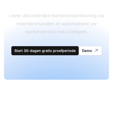
software
Lever uitzonderlijke klantenondersteuning via
meerdere kanalen en automatiseer uw
klantenservice met LiveAgent.
Start 30-dagen gratis proefperiode
Demo