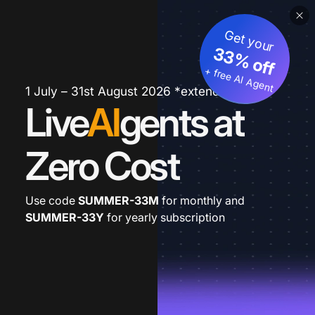
Get your
33% off
+ free AI Agent
1 July – 31st August 2026 *extended
Live
AI
gents at
Zero Cost
Use code
SUMMER-33M
for monthly and
SUMMER-33Y
for yearly subscription