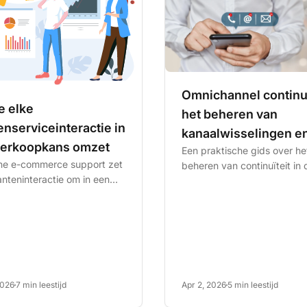
Omnichannel continuï
e elke
het beheren van
enserviceinteractie in
kanaalwisselingen e
verkoopkans omzet
Een praktische gids over he
succesmetrieken
e e-commerce support zet
beheren van continuïteit in 
anteninteractie om in een
klantreis tijdens kanaalwiss
tenkans met LiveAgent's
en het meten van succes...
 die order- en...
2026
7 min leestijd
Apr 2, 2026
5 min leestijd