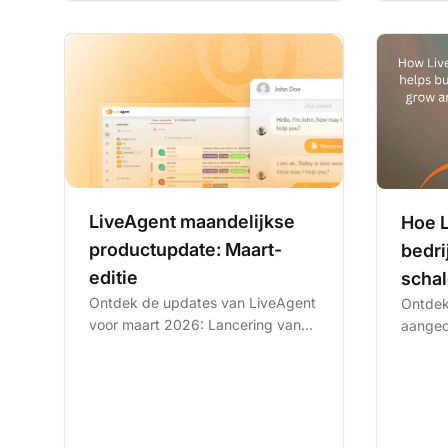
LiveAgent maandelijkse
Hoe L
productupdate: Maart-
bedri
editie
scha
Ontdek de updates van LiveAgent
Ontdek
voor maart 2026: Lancering van
aanged
Telegram-integratie, uitgebreide
suppor
ondersteuning van...
door g
chatbot