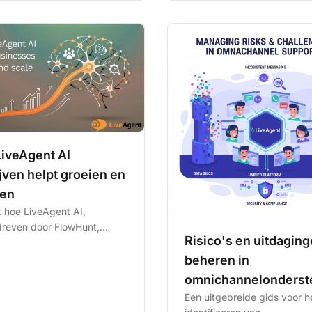
iveAgent AI
jven helpt groeien en
len
 hoe LiveAgent AI,
reven door FlowHunt,
Risico's en uitdagin
toperaties transformeert
eautomatiseerde
beheren in
s,...
omnichannelonderst
Een uitgebreide gids voor h