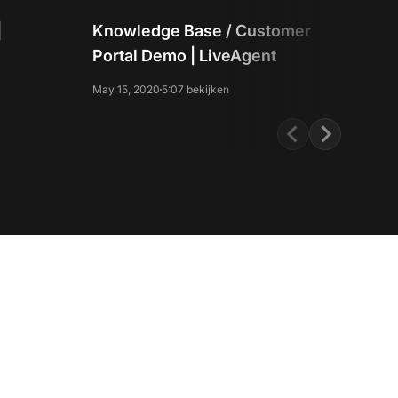
|
Knowledge Base / Customer
Cal
Portal Demo | LiveAgent
Liv
May 15, 2020
5:07 bekijken
May 