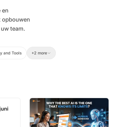
e en
het opbouwen
n uw team.
y and Tools
+2 more
juni