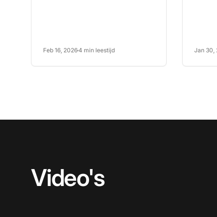
snelheid
Feb 16, 2026
4 min leestijd
Jan 30,
Video's