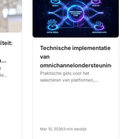
teit:
Technische implementatie
van
n
omnichannelondersteuning
t
Praktische gids voor het
de
selecteren van platformen,
elingen
integreren van systemen,
automatiseren van workflows en
beveiligen...
Mar 15, 2026
3 min leestijd