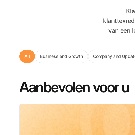
Kla
klanttevred
van een l
All
Business and Growth
Company and Updat
Aanbevolen voor u