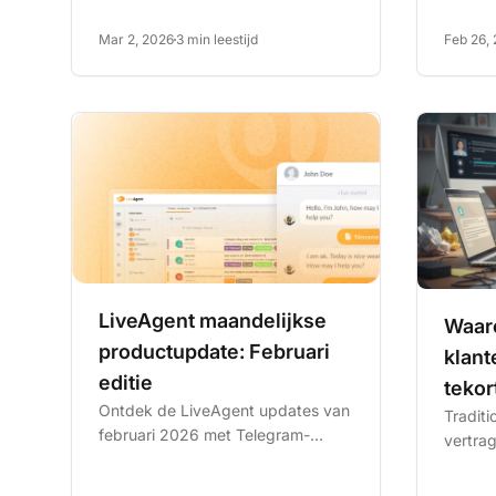
Mar 2, 2026
3 min leestijd
Feb 26,
LiveAgent maandelijkse
Waaro
productupdate: Februari
klant
editie
tekor
Ontdek de LiveAgent updates van
Traditi
februari 2026 met Telegram-
vertra
integratie, verbeterde AI Answer-
hoe Li
assistent en gerichte...
Antwoo