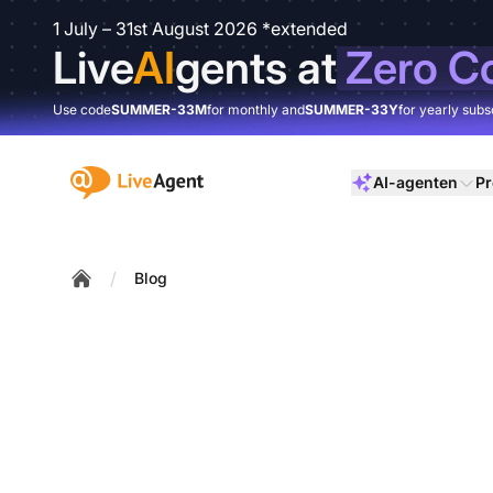
1 July – 31st August 2026 *extended
Live
AI
gents at
Zero C
Use code
SUMMER-33M
for monthly and
SUMMER-33Y
for yearly subs
:site.title
AI-agenten
Pr
/
Blog
Home