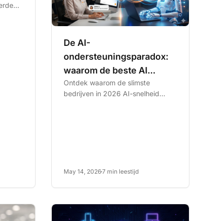
rde...
De AI-
ondersteuningsparadox:
waarom de beste AI
Ontdek waarom de slimste
degene is die zijn grenzen
bedrijven in 2026 AI-snelheid
kent?
combineren met menselijke
empathie. Leer hoe hybride...
May 14, 2026
7 min leestijd