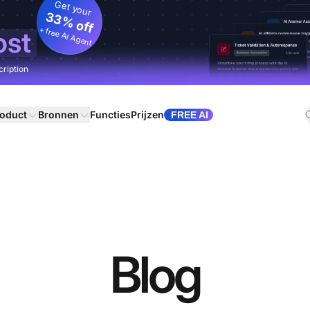
Get your
33% off
+ free AI Agent
ost
cription
oduct
Bronnen
Functies
Prijzen
FREE AI
Blog