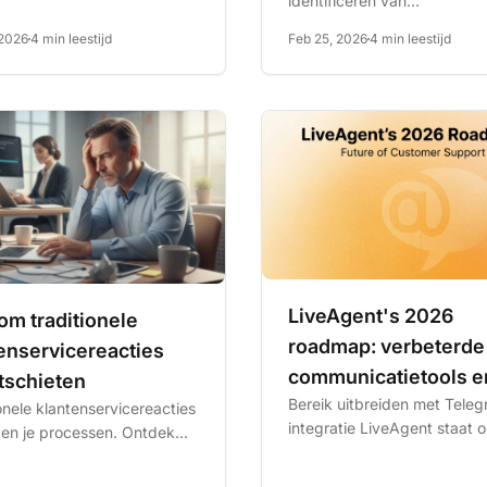
identificeren van
omnichannelvalkuilen zoals
 2026
4 min leestijd
Feb 25, 2026
4 min leestijd
datasilo's en overbelasting
medewerkers,...
LiveAgent's 2026
m traditionele
roadmap: verbeterde
enservicereacties
communicatietools e
tschieten
Bereik uitbreiden met Tele
geoptimaliseerde
onele klantenservicereacties
integratie LiveAgent staat 
gen je processen. Ontdek
gebruikerservaring
punt om een integratie met
veAgent's AI
Telegram uit te rollen, een...
rdverbeteraar de