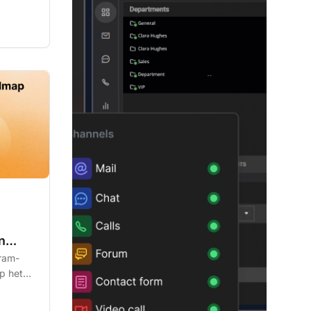
 van
n
gram-
op het