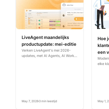
LiveAgent maandelijks
Hoe j
productupdate: mei-editie
klant
Verken LiveAgent's mei 2026-
een 
updates, met AI Agents, AI Work-
Modern
functies, LiveAgent MCP-integratie
elke kl
en meer.
inkoms
plugin,
May 7, 2026
3 min leestijd
May 1, 