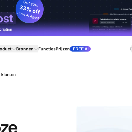
Get your
33% off
+ free AI Agent
ost
cription
oduct
Bronnen
Functies
Prijzen
FREE AI
 klanten
oze