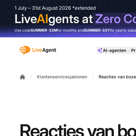
1 July – 31st August 2026 *extended
Live
AI
gents at
Zero C
Use code
SUMMER-33M
for monthly and
SUMMER-33Y
for yearly subs
:site.title
AI-agenten
Pr
/
/
Klantenservicesjablonen
Reacties van boze
Home
Reacties van b