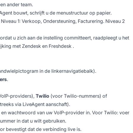
een ander team.
Agent bouwt, schrijft u de menustructuur op papier.
Niveau 1: Verkoop, Ondersteuning, Facturering. Niveau 2
oordat u zich aan de instelling committeert, raadpleegt u het
ijking met
Zendesk
en
Freshdesk
.
andwielpictogram in de linkernavigatiebalk).
ers
.
oIP-providers),
Twilio
(voor Twilio-nummers) of
treeks via LiveAgent aanschaft).
 en wachtwoord van uw VoIP-provider in. Voor Twilio: voer
ummer in dat u wilt gebruiken.
or bevestigt dat de verbinding live is.