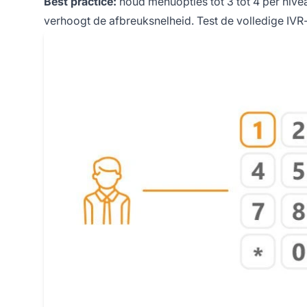
Best practice:
houd menuopties tot 3 tot 4 per nivea
verhoogt de afbreuksnelheid. Test de volledige IVR-