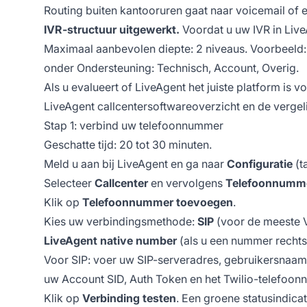
Routing buiten kantooruren gaat naar voicemail of 
IVR-structuur uitgewerkt.
Voordat u uw IVR in Live
Maximaal aanbevolen diepte: 2 niveaus. Voorbeeld: 
onder Ondersteuning: Technisch, Account, Overig.
Als u evalueert of LiveAgent het juiste platform is v
LiveAgent callcentersoftwareoverzicht
en de vergel
Stap 1: verbind uw telefoonnummer
Geschatte tijd: 20 tot 30 minuten.
Meld u aan bij LiveAgent en ga naar
Configuratie
(t
Selecteer
Callcenter
en vervolgens
Telefoonnumm
Klik op
Telefoonnummer toevoegen
.
Kies uw verbindingsmethode:
SIP
(voor de meeste V
LiveAgent native number
(als u een nummer rechts
Voor SIP: voer uw SIP-serveradres, gebruikersnaam
uw Account SID, Auth Token en het Twilio-telefoonn
Klik op
Verbinding testen
. Een groene statusindicat