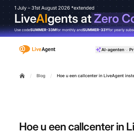
1 July – 31st August 2026 *extended
Live
AI
gents at
Zero C
Use code
SUMMER-33M
for monthly and
SUMMER-33Y
for yearly subs
:site.title
AI-agenten
Pr
/
/
Blog
Hoe u een callcenter in LiveAgent inst
Home
Hoe u een callcenter in 