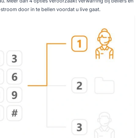
u. Meer dan 4 opties veroorzaakt verwarring bij bellers en
stroom door in te bellen voordat u live gaat.