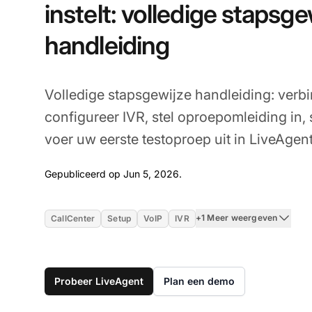
instelt: volledige stapsge
handleiding
Volledige stapsgewijze handleiding: ver
configureer IVR, stel oproepomleiding in
voer uw eerste testoproep uit in LiveAgent
Jun 5, 2026
Gepubliceerd op Jun 5, 2026.
+1 Meer weergeven
CallCenter
Setup
VoIP
IVR
Probeer LiveAgent
Plan een demo