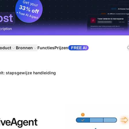
Get your
33% off
+ free AI Agent
ost
cription
oduct
Bronnen
Functies
Prijzen
FREE AI
elt: stapsgewijze handleiding
LiveAgent