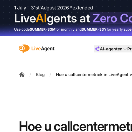
1 July – 31st August 2026 *extended
Live
AI
gents at
Zero C
Use code
SUMMER-33M
for monthly and
SUMMER-33Y
for yearly subs
:site.title
AI-agenten
Pr
/
/
Blog
Hoe u callcentermetriek in LiveAgent 
Home
Hoe u callcentermetr