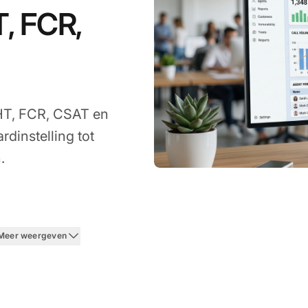
T, FCR,
AHT, FCR, CSAT en
dinstelling tot
.
 Meer weergeven