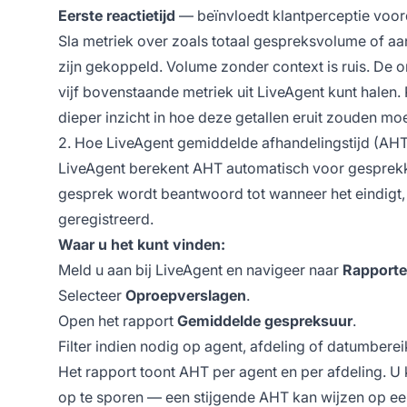
Eerste reactietijd
— beïnvloedt klantperceptie voord
Sla metriek over zoals totaal gespreksvolume of aan
zijn gekoppeld. Volume zonder context is ruis. De 
vijf bovenstaande metriek uit LiveAgent kunt halen. 
dieper inzicht in hoe deze getallen eruit zouden moe
2. Hoe LiveAgent gemiddelde afhandelingstijd (AHT
LiveAgent berekent AHT automatisch voor gesprekke
gesprek wordt beantwoord tot wanneer het eindigt, i
geregistreerd.
Waar u het kunt vinden:
Meld u aan bij LiveAgent en navigeer naar
Rapport
Selecteer
Oproepverslagen
.
Open het rapport
Gemiddelde gespreksuur
.
Filter indien nodig op agent, afdeling of datumberei
Het rapport toont AHT per agent en per afdeling. U 
op te sporen — een stijgende AHT kan wijzen op e