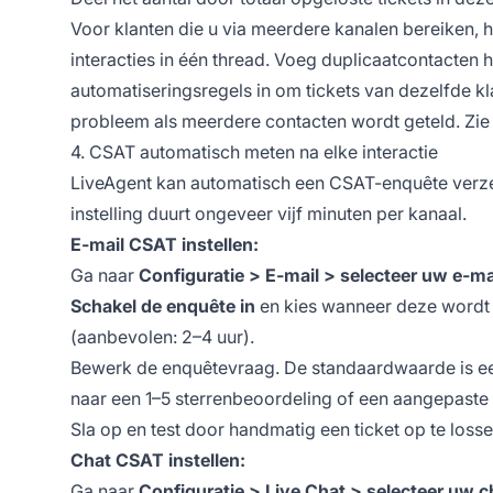
Voor klanten die u via meerdere kanalen bereiken,
interacties in één thread. Voeg duplicaatcontacten 
automatiseringsregels in om tickets van dezelfde k
probleem als meerdere contacten wordt geteld. Zie 
4. CSAT automatisch meten na elke interactie
LiveAgent kan automatisch een CSAT-enquête verzend
instelling duurt ongeveer vijf minuten per kanaal.
E-mail CSAT instellen:
Ga naar
Configuratie > E-mail > selecteer uw e-
Schakel de enquête in
en kies wanneer deze wordt 
(aanbevolen: 2–4 uur).
Bewerk de enquêtevraag. De standaardwaarde is e
naar een 1–5 sterrenbeoordeling of een aangepaste
Sla op en test door handmatig een ticket op te losse
Chat CSAT instellen:
Ga naar
Configuratie > Live Chat > selecteer uw 