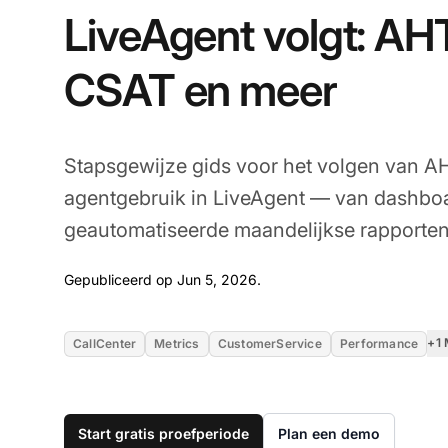
LiveAgent volgt: AH
CSAT en meer
Stapsgewijze gids voor het volgen van 
agentgebruik in LiveAgent — van dashboar
geautomatiseerde maandelijkse rapporten
Jun 5, 2026
Gepubliceerd op Jun 5, 2026.
+1
CallCenter
Metrics
CustomerService
Performance
Start gratis proefperiode
Plan een demo