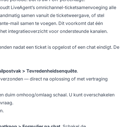
 houdt LiveAgent’s omnichannel-ticketsamenvoeging alle
handmatig samen vanuit de ticketweergave, of stel
lante-mail samen te voegen. Dit voorkomt dat één
het integratieoverzicht voor ondersteunde kanalen.
en nadat een ticket is opgelost of een chat eindigt. De
mailpostvak > Tevredenheidsenquête
.
verzonden — direct na oplossing of met vertraging
en duim omhoog/omlaag schaal. U kunt overschakelen
 vraag.
n.
chatknop > Formulier na chat
. Schakel de