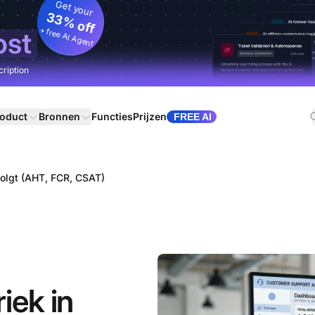
Get your
33% off
+ free AI Agent
ost
cription
oduct
Bronnen
Functies
Prijzen
FREE AI
volgt (AHT, FCR, CSAT)
iek in