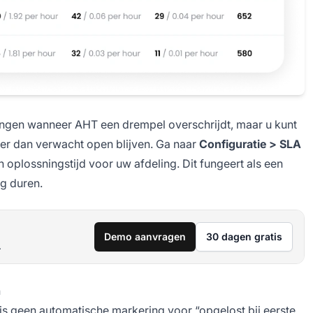
ngen wanneer AHT een drempel overschrijdt, maar u kunt
ger dan verwacht open blijven. Ga naar
Configuratie > SLA
n oplossningstijd voor uw afdeling. Dit fungeert als een
g duren.
Demo aanvragen
30 dagen gratis
.
n
is geen automatische markering voor “opgelost bij eerste