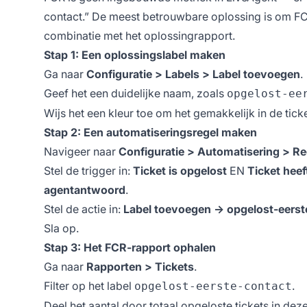
contact.” De meest betrouwbare oplossing is om FCR 
combinatie met het oplossingrapport.
Stap 1: Een oplossingslabel maken
Ga naar
Configuratie > Labels > Label toevoegen
.
Geef het een duidelijke naam, zoals
opgelost-ee
Wijs het een kleur toe om het gemakkelijk in de ticke
Stap 2: Een automatiseringsregel maken
Navigeer naar
Configuratie > Automatisering > R
Stel de trigger in:
Ticket is opgelost
EN
Ticket heef
agentantwoord
.
Stel de actie in:
Label toevoegen → opgelost-eerst
Sla op.
Stap 3: Het FCR-rapport ophalen
Ga naar
Rapporten > Tickets
.
Filter op het label
.
opgelost-eerste-contact
Deel het aantal door totaal opgeloste tickets in de