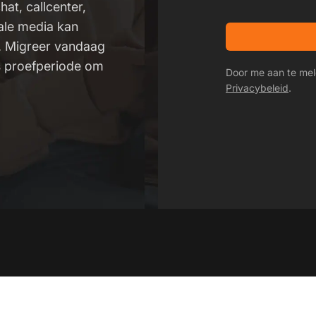
hat, callcenter,
iale media kan
s. Migreer vandaag
is proefperiode om
Door me aan te mel
Privacybeleid
.