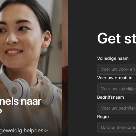
Get s
Volledige naam
Voer uw e-mail in
nels naar
Bedrijfsnaam
?
Regio
Datacenterlocati
 geweldig helpdesk-