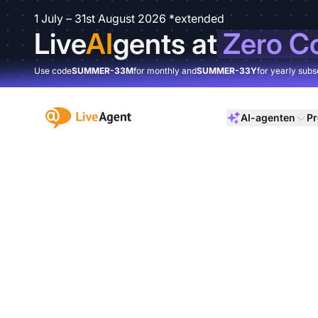
1 July – 31st August 2026 *extended
Live
AI
gents at
Zero C
Use code
SUMMER-33M
for monthly and
SUMMER-33Y
for yearly subs
:site.title
AI-agenten
Pr