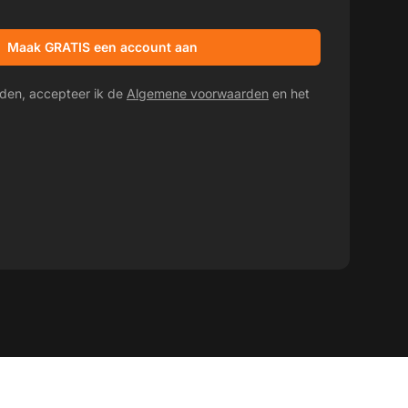
promotieaanbiedingen
Maak GRATIS een account aan
den, accepteer ik de
Algemene voorwaarden
en het