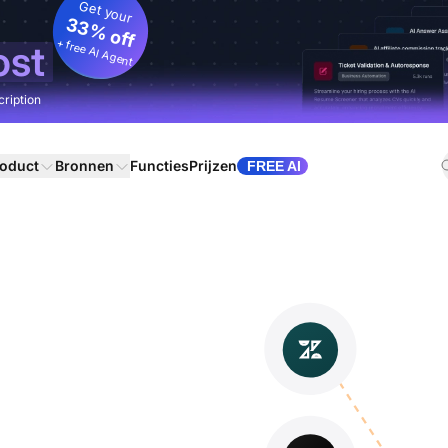
Get your
33% off
+ free AI Agent
ost
cription
oduct
Bronnen
Functies
Prijzen
FREE AI