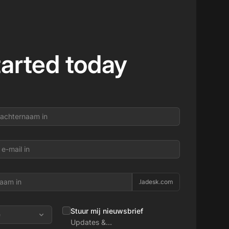
tarted today
.ladesk.com
Stuur mij nieuwsbrief
e
Updates &