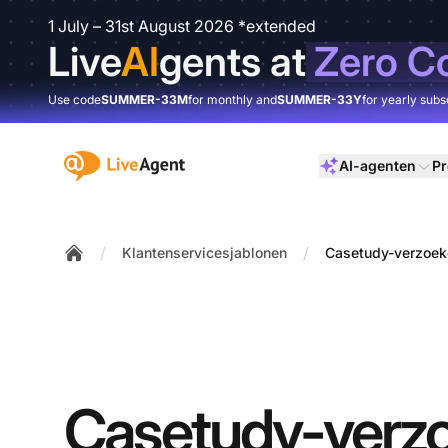
1 July – 31st August 2026 *extended
Live
AI
gents at
Zero C
Use code
SUMMER-33M
for monthly and
SUMMER-33Y
for yearly subs
:site.title
AI-agenten
Pr
/
/
Klantenservicesjablonen
Casetudy-verzoek
Home
Casetudy-verz