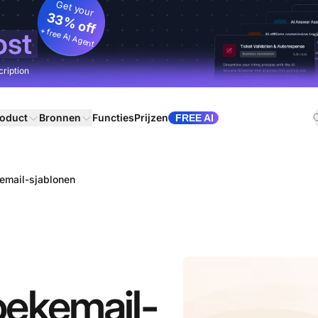
Get your
33% off
+ free AI Agent
ost
cription
oduct
Bronnen
Functies
Prijzen
FREE AI
email-sjablonen
oekemail-