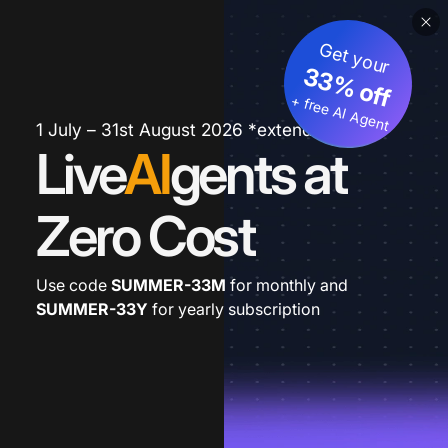
Get your
33% off
+ free AI Agent
1 July – 31st August 2026 *extended
Live
AI
gents at
Zero Cost
Use code
SUMMER-33M
for monthly and
SUMMER-33Y
for yearly subscription