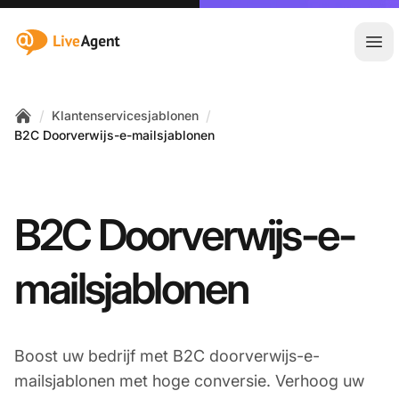
:site.title
Hoo
/
/
Klantenservicesjablonen
Home
B2C Doorverwijs-e-mailsjablonen
B2C Doorverwijs-e-
mailsjablonen
Boost uw bedrijf met B2C doorverwijs-e-
mailsjablonen met hoge conversie. Verhoog uw