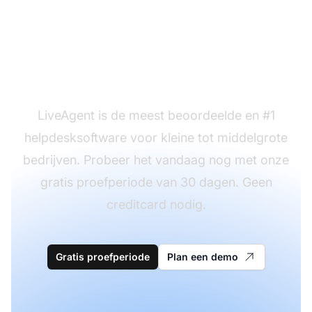
Klaar om onze B2C-
doorverwijssjablonen
te gebruiken?
LiveAgent is de meest beoordeelde en #1
helpdesksoftware voor kleine tot middelgrote
bedrijven. Probeer het vandaag nog met onze
gratis proefperiode van 30 dagen. Geen
creditcard nodig.
Gratis proefperiode
Plan een demo