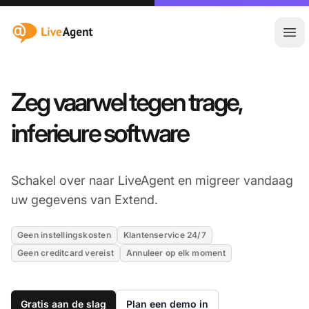
:site.title
Hoo
Zeg vaarwel tegen trage,
inferieure software
Schakel over naar LiveAgent en migreer vandaag
uw gegevens van Extend.
Geen instellingskosten
Klantenservice 24/7
Geen creditcard vereist
Annuleer op elk moment
Gratis aan de slag
Plan een demo in