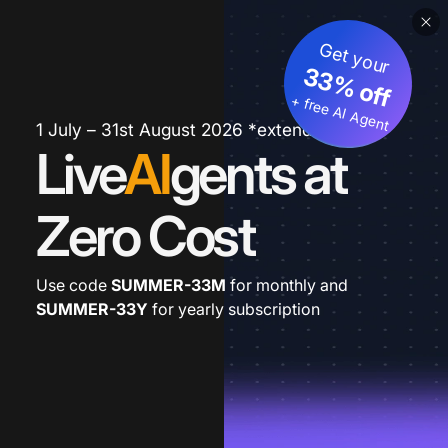
Get your
33% off
+ free AI Agent
1 July – 31st August 2026 *extended
Live
AI
gents at
Zero Cost
Use code
SUMMER-33M
for monthly and
SUMMER-33Y
for yearly subscription