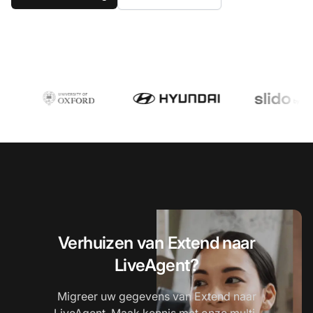
Verhuizen van Extend naar
LiveAgent?
Migreer uw gegevens van Extend naar
LiveAgent. Maak kennis met onze multi-