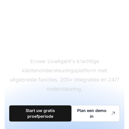
Klaar om over te
stappen?
Ervaar LiveAgent's krachtige
klantenondersteuningsplatform met
uitgebreide functies, 200+ integraties en 24/7
ondersteuning.
Start uw gratis
Plan een demo
proefperiode
in