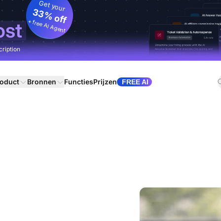
Get your
33% off
+ free AI Agent
ost
cription
oduct
Bronnen
Functies
Prijzen
FREE AI