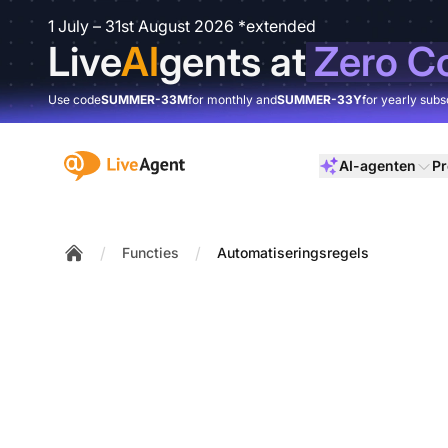
1 July – 31st August 2026 *extended
Live
AI
gents at
Zero C
Use code
SUMMER-33M
for monthly and
SUMMER-33Y
for yearly subs
:site.title
AI-agenten
Pr
/
/
Functies
Automatiseringsregels
Home