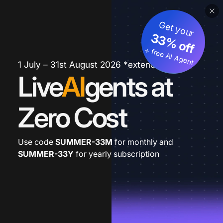
Get your
33% off
+ free AI Agent
1 July – 31st August 2026 *extended
Live
AI
gents at
Zero Cost
Use code
SUMMER-33M
for monthly and
SUMMER-33Y
for yearly subscription