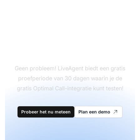
Heb je LiveAgent nog
niet?
Geen probleem! LiveAgent biedt een gratis
proefperiode van 30 dagen waarin je de
gratis Optimal Call-integratie kunt testen!
Probeer het nu meteen
Plan een demo