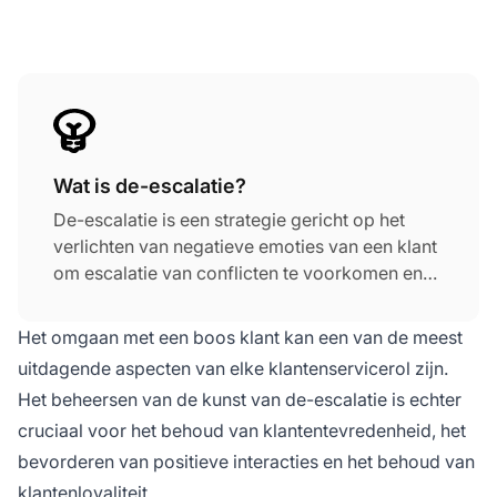
Wat is de-escalatie?
De-escalatie is een strategie gericht op het
verlichten van negatieve emoties van een klant
om escalatie van conflicten te voorkomen en
klachten snel op te lossen. Belangrijke
technieken zijn actief luisteren, empathie tonen,
Het omgaan met een boos klant kan een van de meest
kalm blijven en oplossingen aanbieden. Het
uitdagende aspecten van elke klantenservicerol zijn.
begrijpen van veelvoorkomende
Het beheersen van de kunst van de-escalatie is echter
escalatietriggers zoals miscommunicatie en
cruciaal voor het behoud van klantentevredenheid, het
onopgeloste problemen kan helpen bij het
defuseren van spanningen.
bevorderen van positieve interacties en het behoud van
klantenloyaliteit.