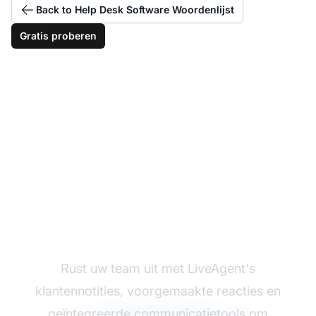
Back to Help Desk Software Woordenlijst
Gratis proberen
Moeilijke situaties met
vertrouwen aanpakken
Rust uw team uit met LiveAgent's
klantennotities, voorgemaakte reacties en
geïntegreerde communicatietools om