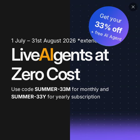
Get your
33% off
+ free AI Agent
1 July – 31st August 2026 *extended
Live
AI
gents at
Zero Cost
Use code
SUMMER-33M
for monthly and
SUMMER-33Y
for yearly subscription