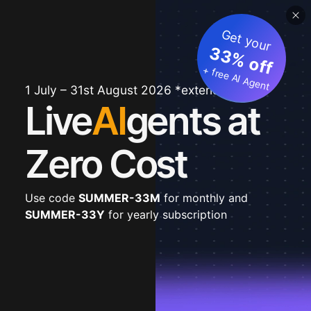
Get your
33% off
+ free AI Agent
1 July – 31st August 2026 *extended
Live
AI
gents at
Zero Cost
Use code
SUMMER-33M
for monthly and
SUMMER-33Y
for yearly subscription