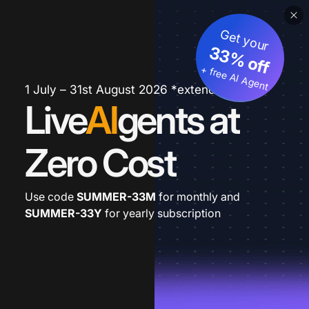
Get your
33% off
+ free AI Agent
1 July – 31st August 2026 *extended
Live
AI
gents at
Zero Cost
Use code
SUMMER-33M
for monthly and
SUMMER-33Y
for yearly subscription