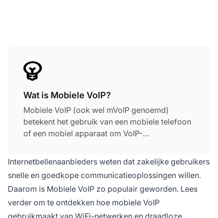
Wat is Mobiele VoIP?
Mobiele VoIP (ook wel mVoIP genoemd)
betekent het gebruik van een mobiele telefoon
of een mobiel apparaat om VoIP-
telefoongesprekken te voeren. Zonder mobiele
VoIP moet je achter je computer zitten om
Internetbellenaanbieders weten dat zakelijke gebruikers
VoIP-gesprekken te voeren. Beginnen met
snelle en goedkope communicatieoplossingen willen.
mobiele VoIP is eenvoudig op de meeste
Daarom is Mobiele VoIP zo populair geworden. Lees
populaire mobiele apparaten. Download een
verder om te ontdekken hoe mobiele VoIP
VoIP-app, stel je gegevens in en controleer of
je een actieve internetverbinding hebt (Wi-Fi of
gebruikmaakt van WiFi-netwerken en draadloze