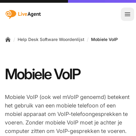
:site.title
Hoo
/
/
Help Desk Software Woordenlijst
Mobiele VoIP
Home
Mobiele VoIP
Mobiele VoIP (ook wel mVoIP genoemd) betekent
het gebruik van een mobiele telefoon of een
mobiel apparaat om VoIP-telefoongesprekken te
voeren. Zonder mobiele VoIP moet je achter je
computer zitten om VoIP-gesprekken te voeren.