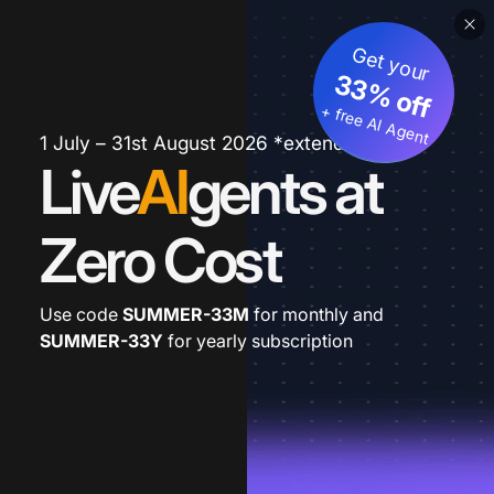
Get your
33% off
+ free AI Agent
1 July – 31st August 2026 *extended
Live
AI
gents at
Zero Cost
Use code
SUMMER-33M
for monthly and
SUMMER-33Y
for yearly subscription