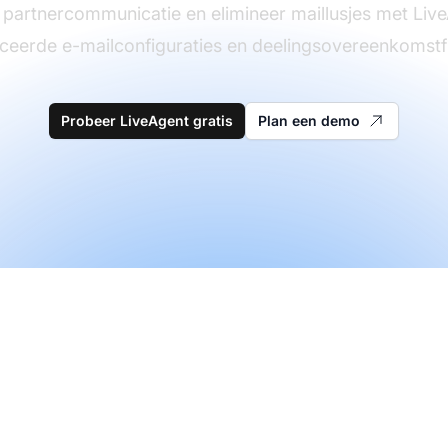
partnercommunicatie en elimineer maillusjes met Liv
eerde e-mailconfiguraties en deelingsovereenkomstf
Probeer LiveAgent gratis
Plan een demo