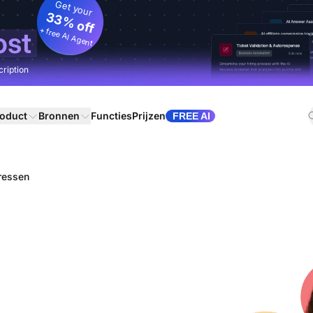
Get your
33% off
+ free AI Agent
ost
cription
oduct
Bronnen
Functies
Prijzen
FREE AI
ressen