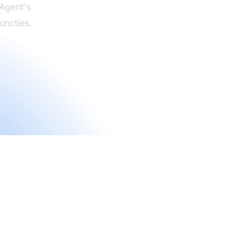
eAgent's
uncties.