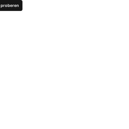
s proberen
oorkom moeiteloos 
maillusjes