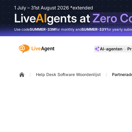
1 July – 31st August 2026 *extended
Live
AI
gents at
Zero C
Use code
SUMMER-33M
for monthly and
SUMMER-33Y
for yearly subs
:site.title
AI-agenten
Pr
/
/
Help Desk Software Woordenlijst
Partnerad
Home