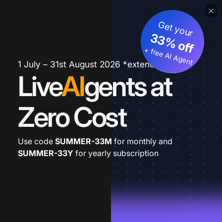
Get your
33% off
+ free AI Agent
1 July – 31st August 2026 *extended
Live
AI
gents at
Zero Cost
Use code
SUMMER-33M
for monthly and
SUMMER-33Y
for yearly subscription