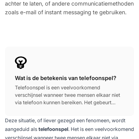
achter te laten, of andere communicatiemethoden
zoals e-mail of instant messaging te gebruiken.
Wat is de betekenis van telefoonspel?
Telefoonspel is een veelvoorkomend
verschijnsel wanneer twee mensen elkaar niet
via telefoon kunnen bereiken. Het gebeurt
wanneer je iemand probeert te bereiken en je
niet door kunt komen, en wanneer zij
Deze situatie, of liever gezegd een fenomeen, wordt
uiteindelijk je berichten ontvangen en mislukte
aangeduid als
telefoonspel
. Het is een veelvoorkomend
oproepen ontdekken, kunnen zij op hun beurt
verschijnsel wanneer twee mensen elkaar niet via