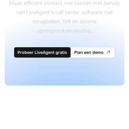
Maak efficiënt contact met klanten met behulp
van LiveAgent's call center software met
terugbellen, IVR en slimme
oproepverkeersleiding.
Probeer LiveAgent gratis
Plan een demo