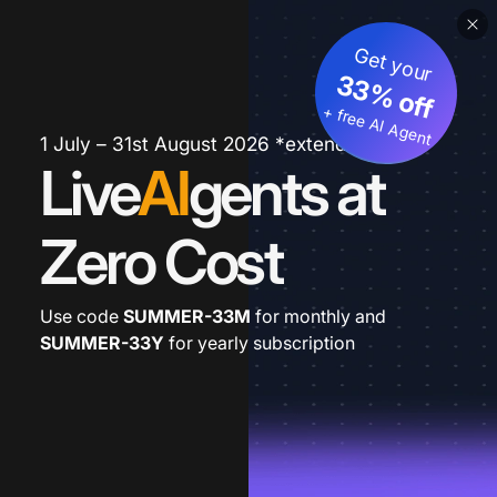
Get your
33% off
+ free AI Agent
1 July – 31st August 2026 *extended
Live
AI
gents at
Zero Cost
Use code
SUMMER-33M
for monthly and
SUMMER-33Y
for yearly subscription