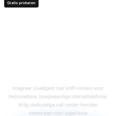
Gratis proberen
Optimaliseer uw VoIP-
infrastructuur
Integreer LiveAgent met VoIP-routers voor
betrouwbare, hoogwaardige internettelefonie.
Krijg deskundige call center-functies
ontworpen voor superieure