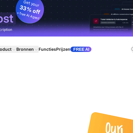
Get your
33% off
+ free AI Agent
ost
cription
oduct
Bronnen
Functies
Prijzen
FREE AI