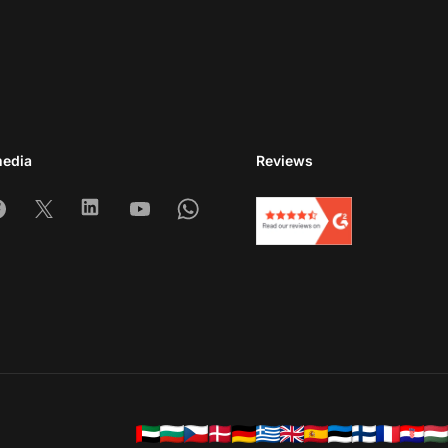
media
Reviews
am
acebook
X
Linkedin
Youtube
Whatsapp