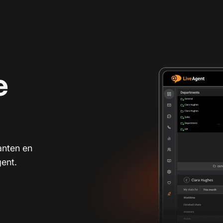
e
anten en
ent.