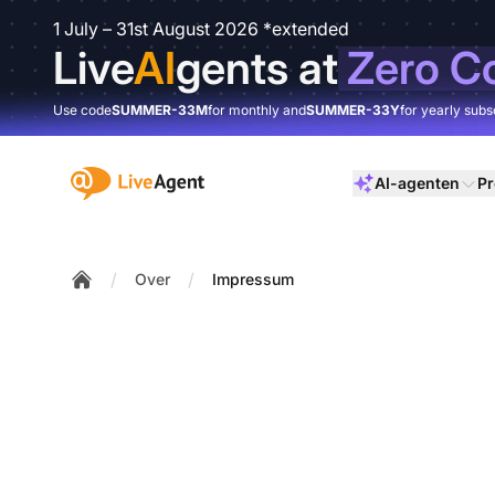
1 July – 31st August 2026 *extended
Live
AI
gents at
Zero C
Use code
SUMMER-33M
for monthly and
SUMMER-33Y
for yearly subs
:site.title
AI-agenten
Pr
/
/
Over
Impressum
Home