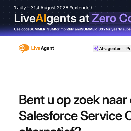
1 July – 31st August 2026 *extended
Live
AI
gents at
Zero C
Use code
SUMMER-33M
for monthly and
SUMMER-33Y
for yearly subs
:site.title
AI-agenten
Pr
Bent u op zoek naar
Salesforce Service 