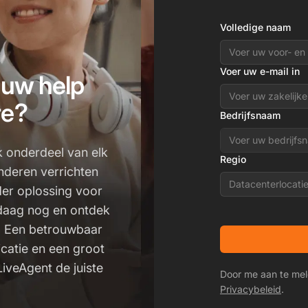
Volledige naam
Voer uw e-mail in
 uw help
re?
Bedrijfsnaam
k onderdeel van elk
Regio
nderen verrichten
Datacenterlocati
der oplossing voor
daag nog en ontdek
s. Een betrouwbaar
catie en een groot
LiveAgent de juiste
Door me aan te mel
Privacybeleid
.