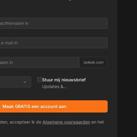
.ladesk.com
Stuur mij nieuwsbrief
e
Updates &
promotieaanbiedingen
Maak GRATIS een account aan
den, accepteer ik de
Algemene voorwaarden
en het