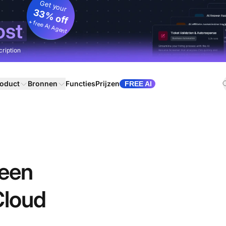
Get your
33% off
+ free AI Agent
ost
cription
oduct
Bronnen
Functies
Prijzen
FREE AI
 een
Cloud