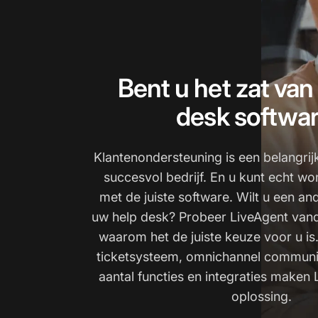
Bent u het zat van
desk softwa
Klantenondersteuning is een belangrij
succesvol bedrijf. En u kunt echt wo
met de juiste software. Wilt u een an
uw help desk? Probeer LiveAgent van
waarom het de juiste keuze voor u i
ticketsysteem, omnichannel communi
aantal functies en integraties maken 
oplossing.