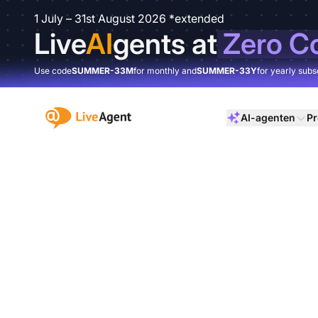
1 July – 31st August 2026 *extended
Live
AI
gents at
Zero C
Use code
SUMMER-33M
for monthly and
SUMMER-33Y
for yearly subs
:site.title
AI-agenten
Pr