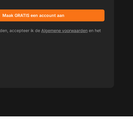
promotieaanbiedingen
Maak GRATIS een account aan
den, accepteer ik de
Algemene voorwaarden
en het