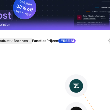
Get your
33% off
+ free AI Agent
ost
cription
oduct
Bronnen
Functies
Prijzen
FREE AI