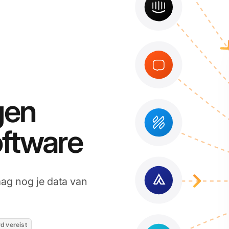
gen
oftware
ag nog je data van
d vereist