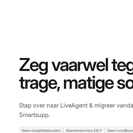
Zeg vaarwel te
trage, matige s
Stap over naar LiveAgent & migreer vanda
Smartsupp.
Geen installatiekosten
Klantenservice 24/7
Geen creditcar