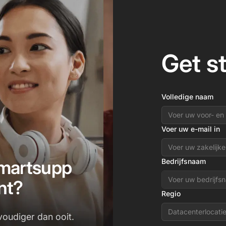
Get s
Volledige naam
Voer uw e-mail in
martsupp
Bedrijfsnaam
nt?
Regio
Datacenterlocati
voudiger dan ooit.