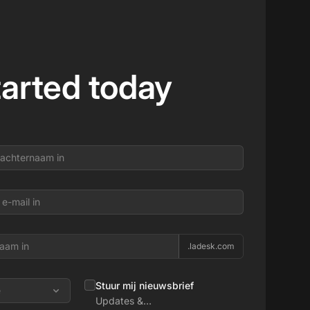
tarted today
.ladesk.com
Stuur mij nieuwsbrief
e
Updates &