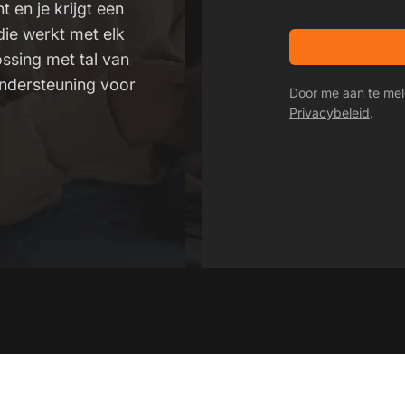
 en je krijgt een
die werkt met elk
ossing met tal van
ondersteuning voor
Door me aan te mel
Privacybeleid
.