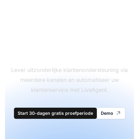
De leider in
klantenservice
software
Lever uitzonderlijke klantenondersteuning via
meerdere kanalen en automatiseer uw
klantenservice met LiveAgent.
Start 30-dagen gratis proefperiode
Demo