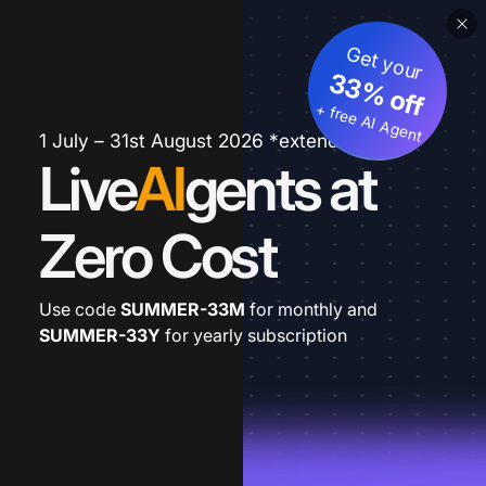
Get your
33% off
+ free AI Agent
1 July – 31st August 2026 *extended
Live
AI
gents at
Zero Cost
Use code
SUMMER-33M
for monthly and
SUMMER-33Y
for yearly subscription