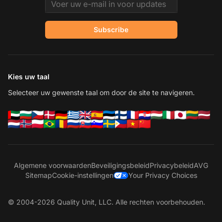
Email address
Subscribe
Kies uw taal
Selecteer uw gewenste taal om door de site te navigeren.
Algemene voorwaarden
Beveiligingsbeleid
Privacybeleid
AVG
Sitemap
Cookie-instellingen
Your Privacy Choices
© 2004-2026 Quality Unit, LLC. Alle rechten voorbehouden.
Ne