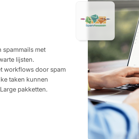
an spammails met
arte lijsten.
het workflows door spam
ijke taken kunnen
 Large pakketten.