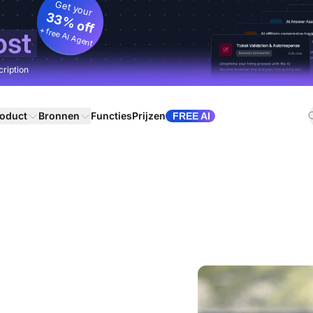
Get your
33% off
+ free AI Agent
ost
cription
oduct
Bronnen
Functies
Prijzen
FREE AI