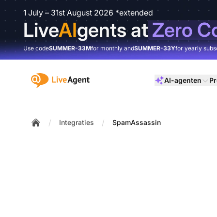
1 July – 31st August 2026 *extended
Live
AI
gents at
Zero C
Use code
SUMMER-33M
for monthly and
SUMMER-33Y
for yearly subs
:site.title
AI-agenten
Pr
/
/
Integraties
SpamAssassin
Home