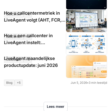
Hoe u callcentermetriek in
CallCenter
+4
Jun 5, 2026
•
6 min leestijd
LiveAgent volgt (AHT, FCR,
CSAT)
Hoe u een callcenter in
CallCenter
+4
Jun 5, 2026
•
7 min leestijd
LiveAgent instelt:
stapsgewijze handleiding
LiveAgent maandelijkse
CallCenter
+4
Jun 5, 2026
•
7 min leestijd
productupdate: juni 2026
Blog
+5
Jun 5, 2026
•
3 min leestijd
Lees meer