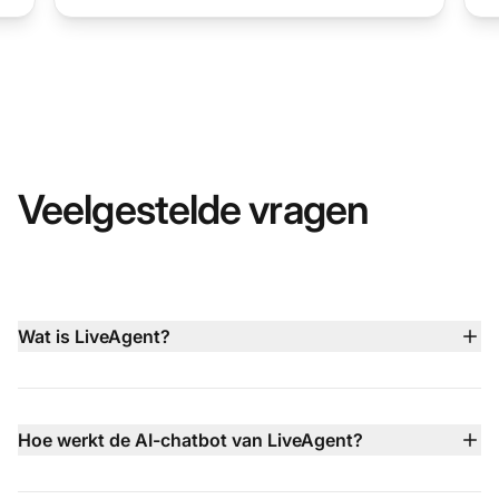
Veelgestelde vragen
Wat is LiveAgent?
LiveAgent is een alles-in-één klantenservice platform
dat live chat, AI-chatbot, e-mail ticketing, ingebouwd
callcenter, ondersteuning via sociale media en
Hoe werkt de AI-chatbot van LiveAgent?
kennisbankbeheer samenbrengt in één dashboard,
De AI-chatbot van LiveAgent werkt 24/7 in meer dan
zodat teams snellere en slimmere ondersteuning