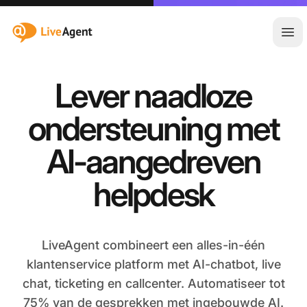
:site.title
Hoo
Lever naadloze
ondersteuning met
AI-aangedreven
helpdesk
LiveAgent combineert een alles-in-één
klantenservice platform met AI-chatbot, live
chat, ticketing en callcenter. Automatiseer tot
75% van de gesprekken met ingebouwde AI.