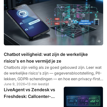
Chatbot veiligheid: wat zijn de werkelijke
risico's en hoe vermijd je ze
Chatbots zijn veilig als ze goed gebouwd zijn. Leer wat
de werkelijke risico's zijn — gegevensblootstelling, PII-
lekken, GDPR-schendingen — en hoe een privacy-first
June 9, 2026
•
13 min leestijd
AI deze aanpakt.
LiveAgent vs Zendesk vs
Freshdesk: Callcenter-
functies vergeleken (2026)