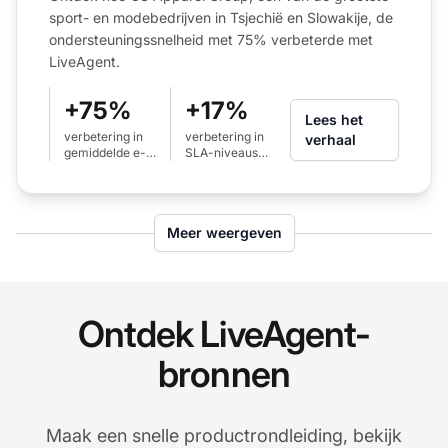
sport- en modebedrijven in Tsjechië en Slowakije, de
ondersteuningssnelheid met 75% verbeterde met
LiveAgent.
+75%
+17%
Lees het
verbetering in
verbetering in
verhaal
gemiddelde e-
SLA-niveaus
mailresponsetijd
voor oproepen
(van 24u naar
(van 80% naar
6u)
97%)
Meer weergeven
Ontdek LiveAgent-
bronnen
Maak een snelle productrondleiding, bekijk