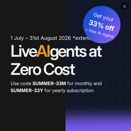
Get your
33% off
+ free AI Agent
1 July – 31st August 2026 *extended
Live
AI
gents at
Zero Cost
Use code
SUMMER-33M
for monthly and
SUMMER-33Y
for yearly subscription