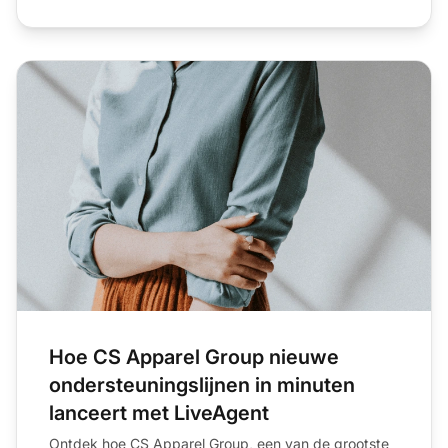
in internationale
met de
regio&#39;s
LiveAgent AI-
chatbot
Hoe CS Apparel Group nieuwe
ondersteuningslijnen in minuten
lanceert met LiveAgent
Ontdek hoe CS Apparel Group, een van de grootste