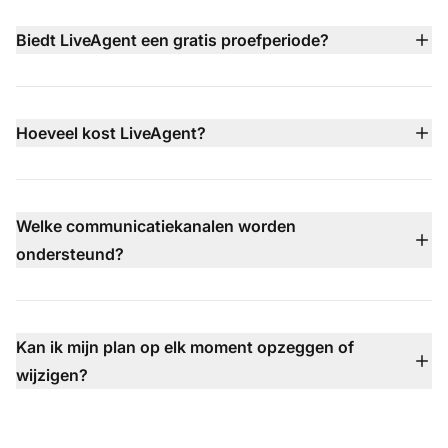
100 talen en gebruikt uw kennisbank, website-inhoud en
kunnen bieden.
documenten om veelgestelde vragen direct te
Biedt LiveAgent een gratis proefperiode?
beantwoorden. Bij complexere kwesties draagt hij het
Ja — LiveAgent heeft een 30-daagse gratis
gesprek over aan uw menselijke agents met de
proefperiode waarvoor geen creditcard nodig is, zodat
volledige context.
u alle functies kunt testen voordat u zich vastlegt op een
Hoeveel kost LiveAgent?
betaald plan.
De prijzen van LiveAgent beginnen bij $15 per
agent/maand (jaarlijks gefactureerd) met meerdere
niveaus beschikbaar, waaronder Small, Medium, Large
Welke communicatiekanalen worden
en Enterprise plannen — elk met meer geavanceerde
ondersteund?
functies zoals callcenter, integratie met sociale kanalen,
LiveAgent ondersteunt e-mail, live chat, telefoon (via
SLA en dedicated support.
ingebouwd callcenter), Facebook, X, Instagram,
WhatsApp, Viber, Telegram, contactformulieren,
Kan ik mijn plan op elk moment opzeggen of
kennisbank en meer — allemaal verenigd in één inbox
wijzigen?
zodat u nooit een gesprek mist.
Absoluut — u kunt uw plan op elk moment upgraden,
downgraden of opzeggen, zonder contracten, zonder