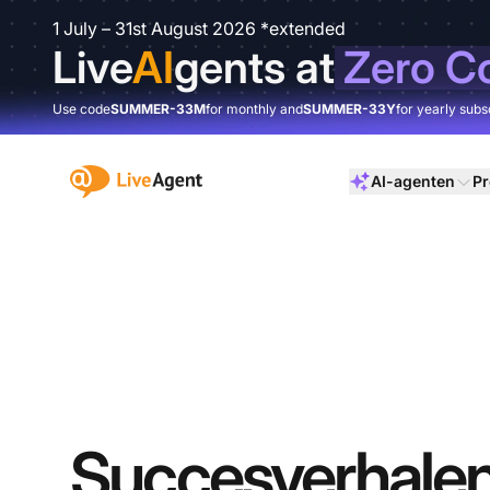
1 July – 31st August 2026 *extended
Live
AI
gents at
Zero C
Use code
SUMMER-33M
for monthly and
SUMMER-33Y
for yearly subs
:site.title
AI-agenten
Pr
Succesverhale