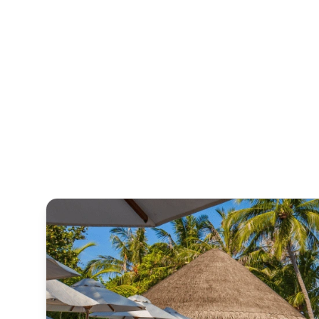
Lees het verhaal
+75% verbetering in
gemiddelde e-
mailresponsetijd (van 24u
naar 6u)