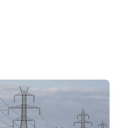
Lees het verhaal
~20% stijging van
teamproductiviteit