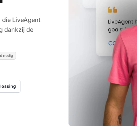
n die LiveAgent
g dankzij de
d nodig
plossing