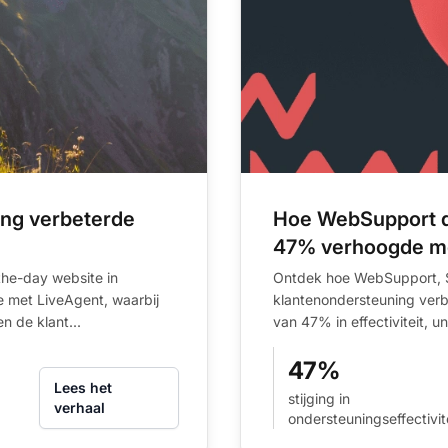
ing verbeterde
Hoe WebSupport de
47% verhoogde me
he-day website in
Ontdek hoe WebSupport, Sl
e met LiveAgent, waarbij
klantenondersteuning verbe
 de klant...
van 47% in effectiviteit, u
47%
Lees het
stijging in
verhaal
ondersteuningseffectivit