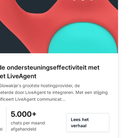
 ondersteuningseffectiviteit met
t LiveAgent
owakije's grootste hostingprovider, de
terde door LiveAgent te integreren. Met een stijging
nificeert LiveAgent communicat...
5.000+
Lees het
chats per maand
verhaal
eit
afgehandeld