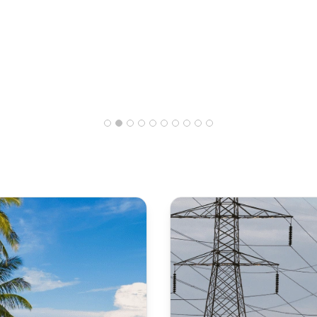
Lees het verhaal
28% stijging van het eerste-
contactresolutiepercentage