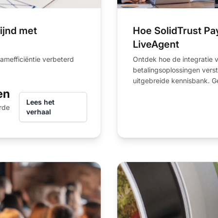
ijnd met
Hoe SolidTrust Pa
LiveAgent
amefficiëntie verbeterd
Ontdek hoe de integratie 
betalingsoplossingen verst
uitgebreide kennisbank. Ge
en
Lees het
rde
verhaal