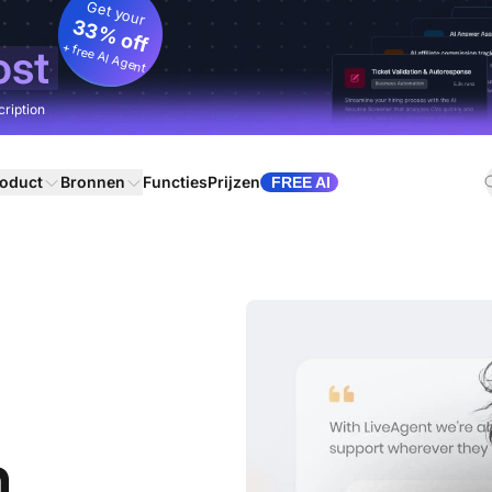
Get your
33% off
+ free AI Agent
ost
cription
oduct
Bronnen
Functies
Prijzen
FREE AI
n