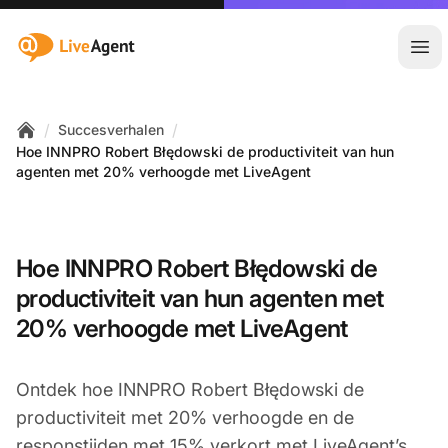
:site.title
Hoo
/
/
Succesverhalen
Home
Hoe INNPRO Robert Błędowski de productiviteit van hun
agenten met 20% verhoogde met LiveAgent
Hoe INNPRO Robert Błędowski de
productiviteit van hun agenten met
20% verhoogde met LiveAgent
Ontdek hoe INNPRO Robert Błędowski de
productiviteit met 20% verhoogde en de
responstijden met 15% verkort met LiveAgent’s