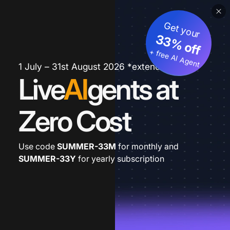
Get your
33% off
+ free AI Agent
1 July – 31st August 2026 *extended
Live
AI
gents at
Zero Cost
Use code
SUMMER-33M
for monthly and
SUMMER-33Y
for yearly subscription