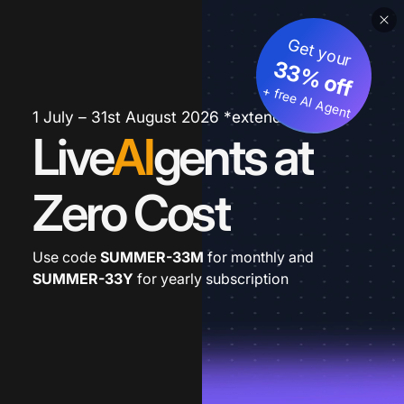
Get your
33% off
+ free AI Agent
1 July – 31st August 2026 *extended
Live
AI
gents at
Zero Cost
Use code
SUMMER-33M
for monthly and
SUMMER-33Y
for yearly subscription