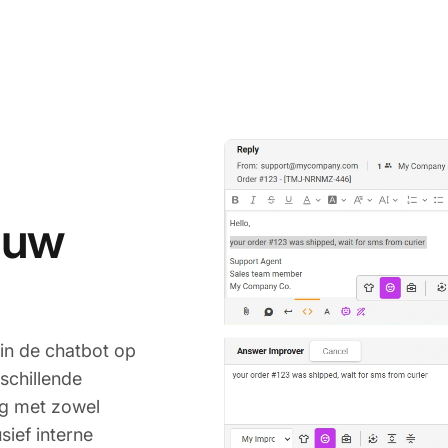
p uw
in de chatbot op
rschillende
g met zowel
sief interne