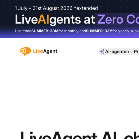
1 July – 31st August 2026 *extended
Live
AI
gents at
Zero C
Use code
SUMMER-33M
for monthly and
SUMMER-33Y
for yearly subs
:site.title
AI-agenten
Pr
LiveAgent AI-c