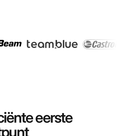
ciënte eerste
tpunt