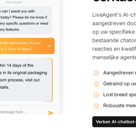
LiveAgent's AI-c
aangedreven doo
op uw specifieke
bestaande chatond
reacties en kwal
menselijke agent
Aangedreven d
Getraind op u
Lost breed sp
Robuuste meer
Verken AI-chatbot-