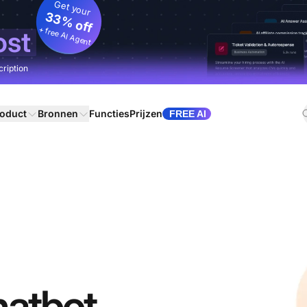
Get your
33% off
+ free AI Agent
ost
cription
oduct
Bronnen
Functies
Prijzen
FREE AI
hatbot