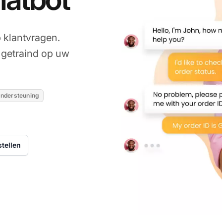
p klantvragen.
getraind op uw
ondersteuning
stellen