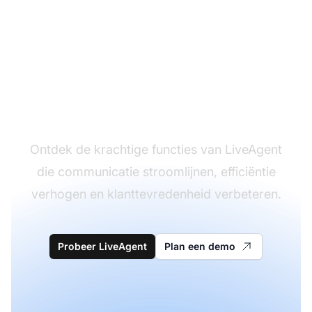
Transformeer uw
klantenondersteuningser
Ontdek de krachtige functies van LiveAgent
die communicatie stroomlijnen, efficiëntie
verhogen en klanttevredenheid verbeteren.
Probeer LiveAgent
Plan een demo