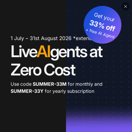
Get your
33% off
+ free AI Agent
1 July – 31st August 2026 *extended
Live
AI
gents at
Zero Cost
Use code
SUMMER-33M
for monthly and
SUMMER-33Y
for yearly subscription