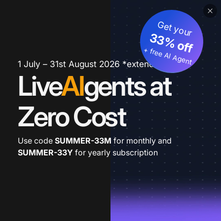
Get your
33% off
+ free AI Agent
1 July – 31st August 2026 *extended
Live
AI
gents at
Zero Cost
Use code
SUMMER-33M
for monthly and
SUMMER-33Y
for yearly subscription