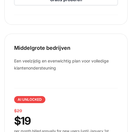
Middelgrote bedrijven
Een veelzijdig en evenwichtig plan voor volledige
klantenondersteuning
AI UNLOCKED
$29
$19
Ne
per month billed annually for new users (until January 1st,