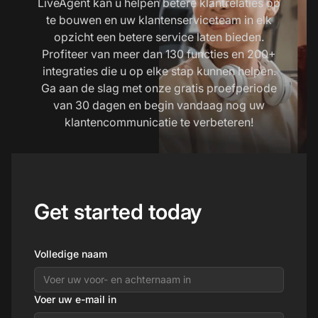
LiveAgent kan u helpen betere klantrelaties op
te bouwen en uw klantenserviceteam in elk
opzicht een betere service laten bieden.
Profiteer van meer dan 130 functies en 200+
integraties die u op elke stap kunnen helpen.
Ga aan de slag met onze gratis proefperiode
van 30 dagen en begin vandaag nog uw
klantencommunicatie te verbeteren!
Get started today
Volledige naam
Voer uw e-mail in