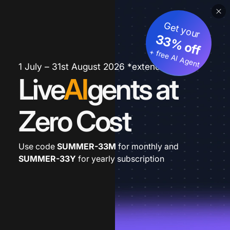
Get your
33% off
+ free AI Agent
1 July – 31st August 2026 *extended
Live
AI
gents at
Zero Cost
Use code
SUMMER-33M
for monthly and
SUMMER-33Y
for yearly subscription