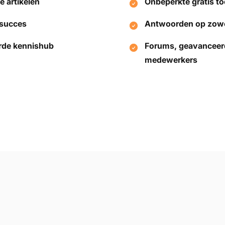
e artikelen
Onbeperkte gratis to
 succes
Antwoorden op zowel
rde kennishub
Forums, geavanceerd
medewerkers