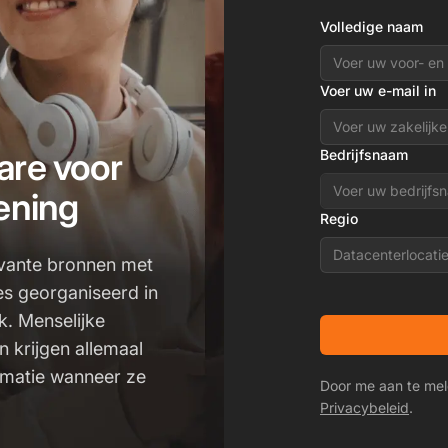
Volledige naam
Voer uw e-mail in
are voor
Bedrijfsnaam
ening
Regio
Datacenterlocati
evante bronnen met
es georganiseerd in
k. Menselijke
 krijgen allemaal
rmatie wanneer ze
Door me aan te mel
Privacybeleid
.