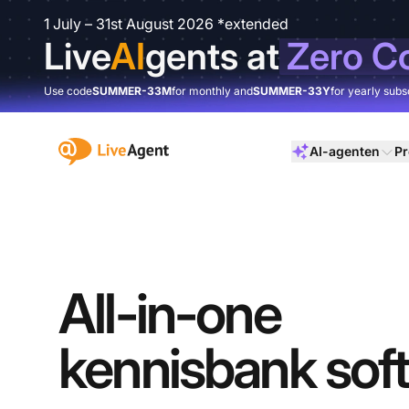
1 July – 31st August 2026 *extended
Live
AI
gents at
Zero C
Use code
SUMMER-33M
for monthly and
SUMMER-33Y
for yearly subs
:site.title
AI-agenten
Pr
All-in-one
kennisbank sof