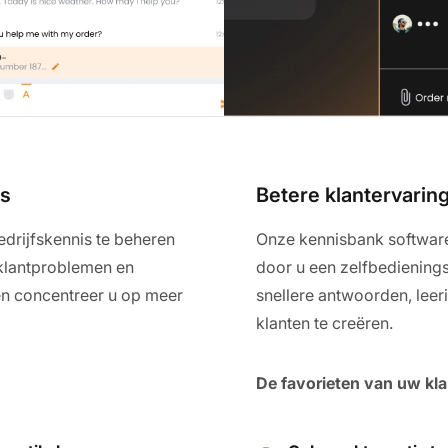
ms
Betere klantervarin
edrijfskennis te beheren
Onze kennisbank software 
 klantproblemen en
door u een zelfbedienings
en concentreer u op meer
snellere antwoorden, leer
klanten te creëren.
De favorieten van uw kla