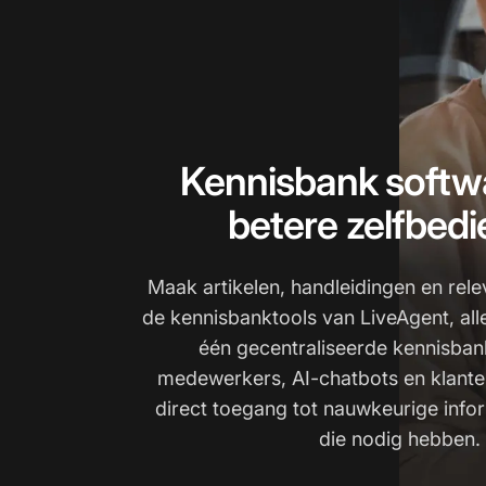
Kennisbank softw
betere zelfbedi
Maak artikelen, handleidingen en rel
de kennisbanktools van LiveAgent, all
één gecentraliseerde kennisban
medewerkers, AI-chatbots en klanten
direct toegang tot nauwkeurige info
die nodig hebben.