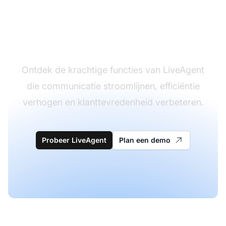
Transformeer uw
klantenondersteuningser
Ontdek de krachtige functies van LiveAgent
die communicatie stroomlijnen, efficiëntie
verhogen en klanttevredenheid verbeteren.
Probeer LiveAgent
Plan een demo