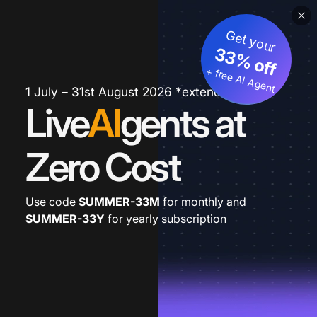
Get your
33% off
+ free AI Agent
1 July – 31st August 2026 *extended
Live
AI
gents at
Zero Cost
Use code
SUMMER-33M
for monthly and
SUMMER-33Y
for yearly subscription