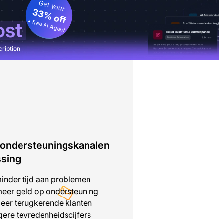
Get your
33% off
+ free AI Agent
ost
cription
 ondersteuningskanalen
ssing
inder tijd aan problemen
eer geld op ondersteuning
eer terugkerende klanten
ere tevredenheidscijfers