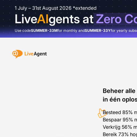
1 July – 31st August 2026 *extended
Live
AI
gents at
Zero C
Use code
SUMMER-33M
for monthly and
SUMMER-33Y
for yearly subs
Beheer alle
in één oplo
Besteed 85% m
Bespaar 95% m
Verkrijg 56% m
Bereik 73% hog