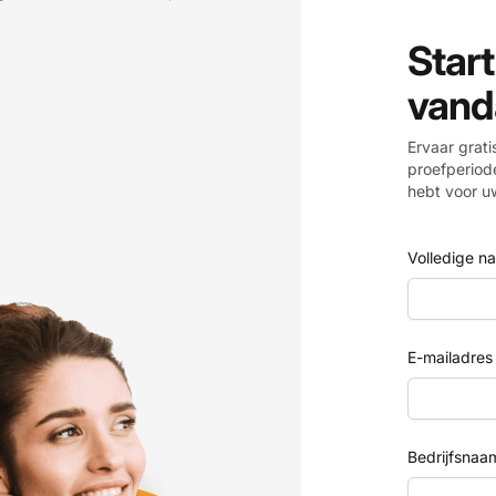
Start
vand
Ervaar grat
proefperiode
hebt voor u
Volledige n
E-mailadres
Bedrijfsnaa