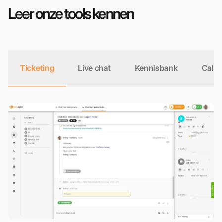
Leer onze tools kennen
Ticketing
Live chat
Kennisbank
Call 