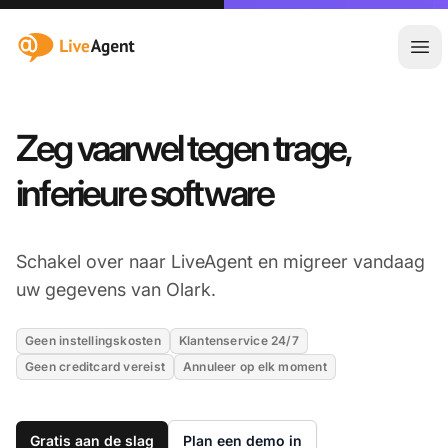
:site.title
Hoo
Zeg vaarwel tegen trage,
inferieure software
Schakel over naar LiveAgent en migreer vandaag
uw gegevens van Olark.
Geen instellingskosten
Klantenservice 24/7
Geen creditcard vereist
Annuleer op elk moment
Gratis aan de slag
Plan een demo in