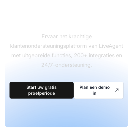
Klaar om over te
stappen?
Ervaar het krachtige
klantenondersteuningsplatform van LiveAgent
met uitgebreide functies, 200+ integraties en
24/7-ondersteuning.
Start uw gratis
Plan een demo
proefperiode
in