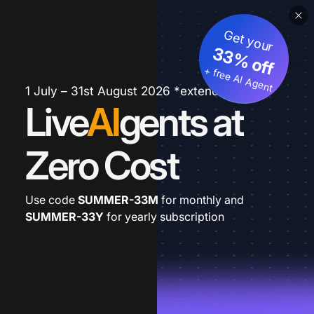
Get your
33% off
+ free AI Agent
1 July – 31st August 2026 *extended
Live
AI
gents at
Zero Cost
Use code
SUMMER-33M
for monthly and
SUMMER-33Y
for yearly subscription