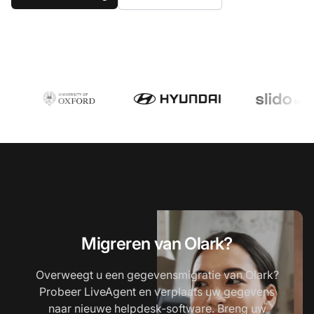
Migreren van Olark?
Overweegt u een gegevensmigratie van Olark?
Probeer LiveAgent en verplaats uw gegevens
naar nieuwe helpdesk-software. Breng uw