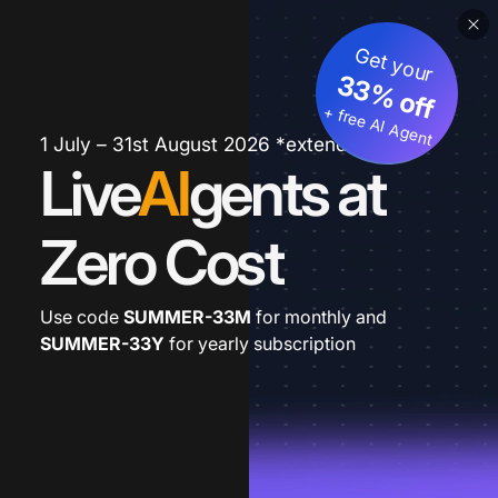
Get your
33% off
+ free AI Agent
1 July – 31st August 2026 *extended
Live
AI
gents at
Zero Cost
Use code
SUMMER-33M
for monthly and
SUMMER-33Y
for yearly subscription