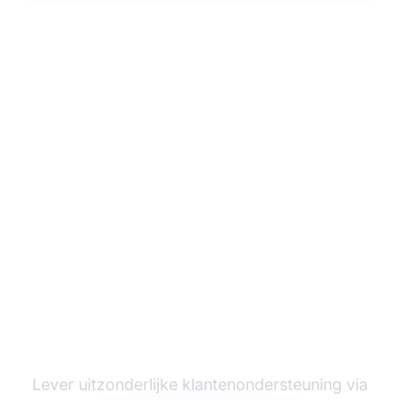
De leider in
klantenservice
software
Lever uitzonderlijke klantenondersteuning via