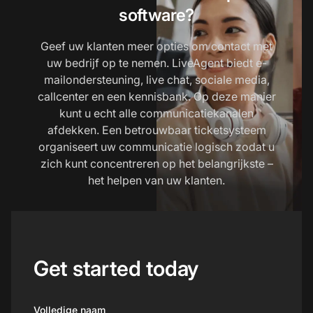
software?
Geef uw klanten meer opties om contact met
uw bedrijf op te nemen. LiveAgent biedt e-
mailondersteuning, live chat, sociale media,
callcenter en een kennisbank. Op deze manier
kunt u echt alle communicatiekanalen
afdekken. Een betrouwbaar ticketsysteem
organiseert uw communicatie logisch zodat u
zich kunt concentreren op het belangrijkste –
het helpen van uw klanten.
Get started today
Volledige naam