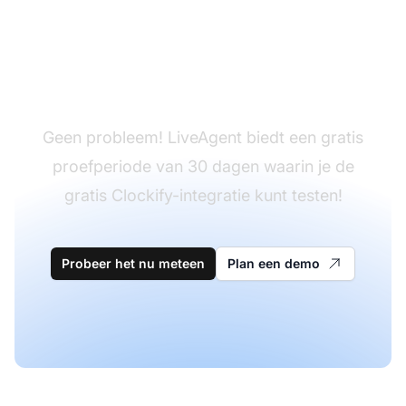
Heb je LiveAgent nog
niet?
Geen probleem! LiveAgent biedt een gratis
proefperiode van 30 dagen waarin je de
gratis Clockify-integratie kunt testen!
Probeer het nu meteen
Plan een demo