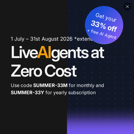
Get your
33% off
+ free AI Agent
1 July – 31st August 2026 *extended
Live
AI
gents at
Zero Cost
Use code
SUMMER-33M
for monthly and
SUMMER-33Y
for yearly subscription