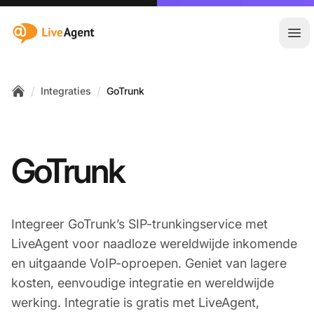
:site.title
Hoo
/
/
Integraties
GoTrunk
Home
GoTrunk
Integreer GoTrunk’s SIP-trunkingservice met
LiveAgent voor naadloze wereldwijde inkomende
en uitgaande VoIP-oproepen. Geniet van lagere
kosten, eenvoudige integratie en wereldwijde
werking. Integratie is gratis met LiveAgent,