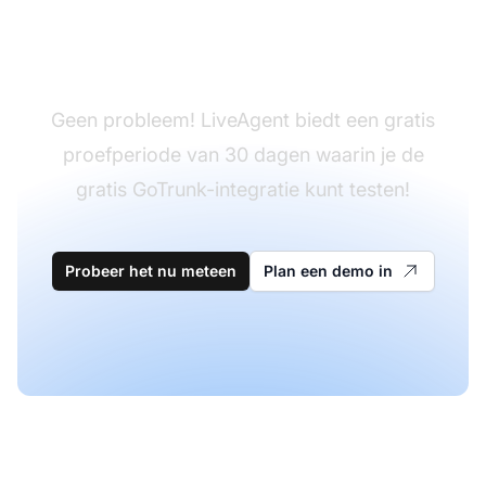
Heb je LiveAgent nog
niet?
Geen probleem! LiveAgent biedt een gratis
proefperiode van 30 dagen waarin je de
gratis GoTrunk-integratie kunt testen!
Probeer het nu meteen
Plan een demo in