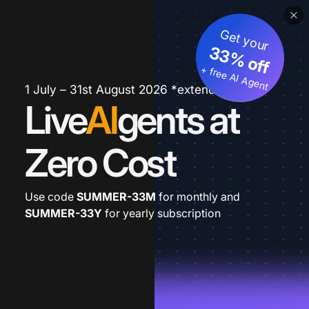
Get your
33% off
+ free AI Agent
1 July – 31st August 2026 *extended
Live
AI
gents at
Zero Cost
Use code
SUMMER-33M
for monthly and
SUMMER-33Y
for yearly subscription