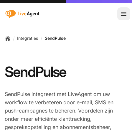
:site.title
Hoo
/
/
Integraties
SendPulse
Home
SendPulse
SendPulse integreert met LiveAgent om uw
workflow te verbeteren door e-mail, SMS en
push-campagnes te beheren. Voordelen zijn
onder meer efficiënte klanttracking,
gespreksopstelling en abonnementsbeheer,