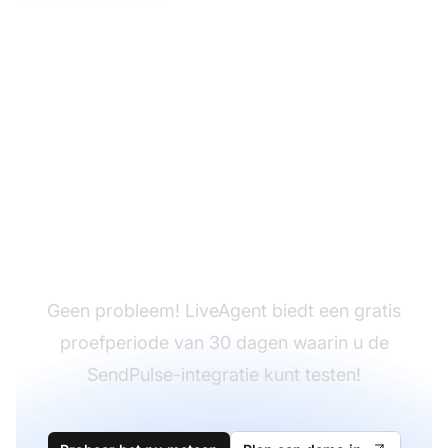
Hebt u LiveAgent nog
niet?
Geen probleem! LiveAgent biedt een gratis
proefperiode van 30 dagen waarin u de
SendPulse-integratie kunt testen!