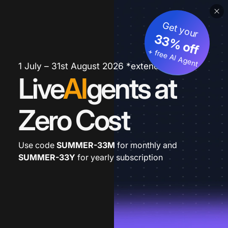
Get your
33% off
+ free AI Agent
1 July – 31st August 2026 *extended
Live
AI
gents at
Zero Cost
Use code
SUMMER-33M
for monthly and
SUMMER-33Y
for yearly subscription