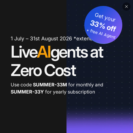
Get your
33% off
+ free AI Agent
1 July – 31st August 2026 *extended
Live
AI
gents at
Zero Cost
Use code
SUMMER-33M
for monthly and
SUMMER-33Y
for yearly subscription