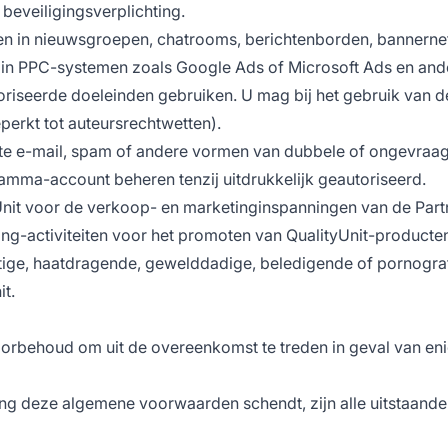
beveiligingsverplichting.
en in nieuwsgroepen, chatrooms, berichtenborden, bannernetw
 in PPC-systemen zoals Google Ads of Microsoft Ads en ander
oriseerde doeleinden gebruiken. U mag bij het gebruik van d
perkt tot auteursrechtwetten).
 e-mail, spam of andere vormen van dubbele of ongevraagd
ramma-account beheren tenzij uitdrukkelijk geautoriseerd.
tyUnit voor de verkoop- en marketinginspanningen van de Pa
ing-activiteiten voor het promoten van QualityUnit-producte
ttige, haatdragende, gewelddadige, beledigende of pornogra
it.
 voorbehoud om uit de overeenkomst te treden in geval van e
ng deze algemene voorwaarden schendt, zijn alle uitstaande