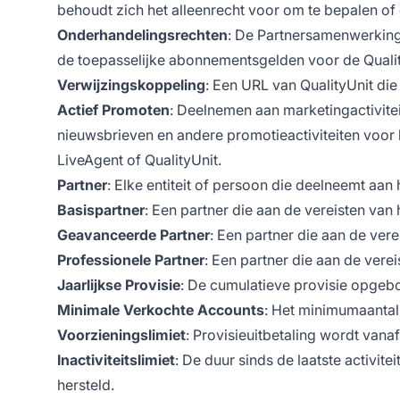
behoudt zich het alleenrecht voor om te bepalen of 
Onderhandelingsrechten
: De Partnersamenwerking 
de toepasselijke abonnementsgelden voor de Quality
Verwijzingskoppeling
: Een URL van QualityUnit die
Actief Promoten
: Deelnemen aan marketingactivite
nieuwsbrieven en andere promotieactiviteiten voor h
LiveAgent of QualityUnit.
Partner
: Elke entiteit of persoon die deelneemt aa
Basispartner
: Een partner die aan de vereisten van 
Geavanceerde Partner
: Een partner die aan de ver
Professionele Partner
: Een partner die aan de vere
Jaarlijkse Provisie
: De cumulatieve provisie opgeb
Minimale Verkochte Accounts
: Het minimumaantal 
Voorzieningslimiet
: Provisieuitbetaling wordt vana
Inactiviteitslimiet
: De duur sinds de laatste activit
hersteld.