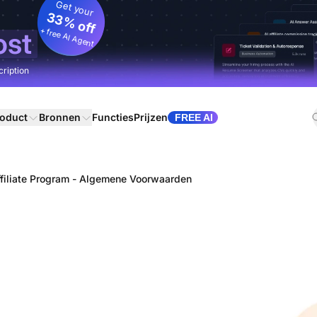
Get your
33% off
+ free AI Agent
ost
cription
oduct
Bronnen
Functies
Prijzen
FREE AI
filiate Program - Algemene Voorwaarden