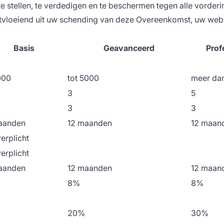
 te stellen, te verdedigen en te beschermen tegen alle vorde
ortvloeiend uit uw schending van deze Overeenkomst, uw we
Basis
Geavanceerd
Prof
000
tot 5000
meer da
3
5
3
3
aanden
12 maanden
12 maan
verplicht
verplicht
aanden
12 maanden
12 maan
8%
8%
20%
30%