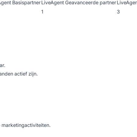
Agent Basispartner
LiveAgent Geavanceerde partner
LiveAgen
1
3
ar.
nden actief zijn.
 marketingactiviteiten.