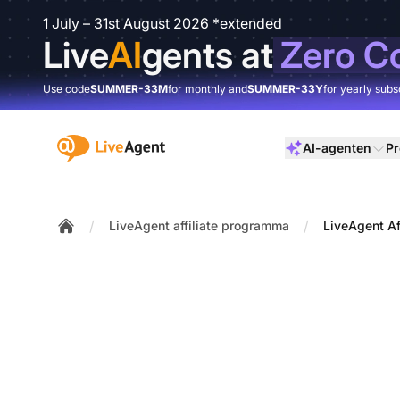
1 July – 31st August 2026 *extended
Live
AI
gents at
Zero C
Use code
SUMMER-33M
for monthly and
SUMMER-33Y
for yearly subs
:site.title
AI-agenten
Pr
/
/
LiveAgent affiliate programma
LiveAgent Af
Home