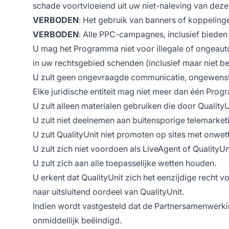
schade voortvloeiend uit uw niet-naleving van deze 
VERBODEN
: Het gebruik van banners of koppeling
VERBODEN
: Alle PPC-campagnes, inclusief bieden
U mag het Programma niet voor illegale of ongeaut
in uw rechtsgebied schenden (inclusief maar niet be
U zult geen ongevraagde communicatie, ongewenste
Elke juridische entiteit mag niet meer dan één Prog
U zult alleen materialen gebruiken die door Quali
U zult niet deelnemen aan buitensporige telemarket
U zult QualityUnit niet promoten op sites met onwe
U zult zich niet voordoen als LiveAgent of QualityUn
U zult zich aan alle toepasselijke wetten houden.
U erkent dat QualityUnit zich het eenzijdige recht
naar uitsluitend oordeel van QualityUnit.
Indien wordt vastgesteld dat de Partnersamenwerki
onmiddellijk beëindigd.