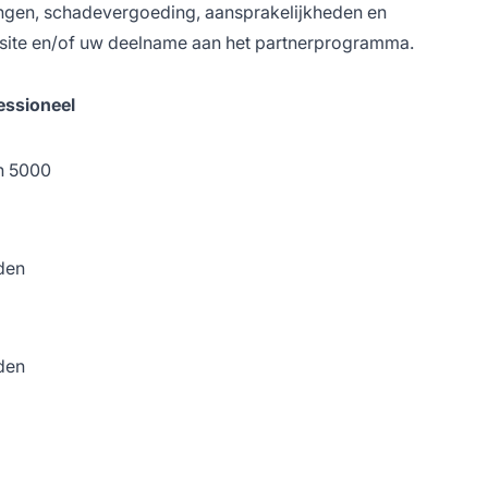
ringen, schadevergoeding, aansprakelijkheden en
bsite en/of uw deelname aan het partnerprogramma.
essioneel
n 5000
den
den