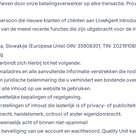
even door onze betalingsverwerker op elke transactie. Pro
persoon die nieuwe klanten of cliënten aan LiveAgent introdu
van de meest recente functies die zijn uitgebracht voor de i
va, Slowakije (Europese Unie) OIN: 35908301, TIN: 2021910
ng
bindt zich hierbij tot het volgende:
mailadres en alle aanvullende informatie verstrekken die no
een juridische belemmering die u verhindert een bindende ov
 alle inhoud op uw website te gebruiken.
wettelijke bepalingen of regelgeving.
ellingen of inhoud die lasterlijk is of privacy- of publicitei
recht, handelsmerk, octrooi of ander eigendomsrecht.
 wenselijk acht of binnen niet-spammail
eveiliging van uw account en wachtwoord. Quality Unit kan en