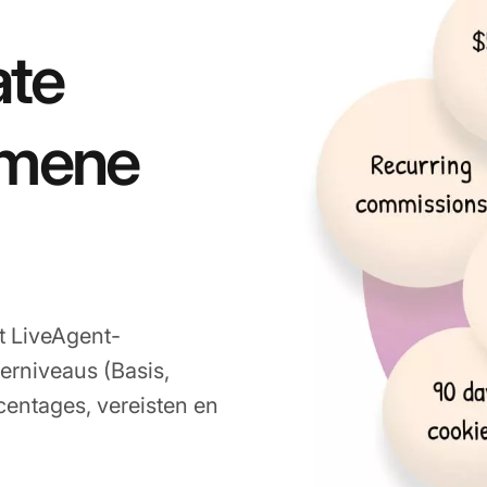
ate
emene
t LiveAgent-
erniveaus (Basis,
centages, vereisten en