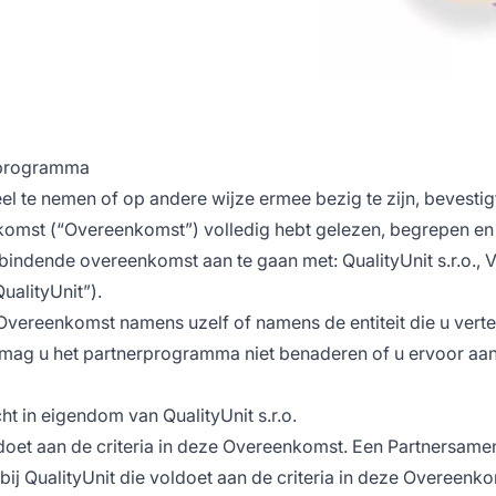
rprogramma
te nemen of op andere wijze ermee bezig te zijn, bevestigt 
komst (“Overeenkomst”) volledig hebt gelezen, begrepen e
indende overeenkomst aan te gaan met: QualityUnit s.r.o., Va
ualityUnit”).
vereenkomst namens uzelf of namens de entiteit die u verte
mag u het partnerprogramma niet benaderen of u ervoor aa
t in eigendom van QualityUnit s.r.o.
oldoet aan de criteria in deze Overeenkomst. Een Partnersam
nt bij QualityUnit die voldoet aan de criteria in deze Overeen