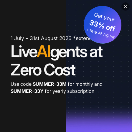
Get your
33% off
+ free AI Agent
1 July – 31st August 2026 *extended
Live
AI
gents at
Zero Cost
Use code
SUMMER-33M
for monthly and
SUMMER-33Y
for yearly subscription