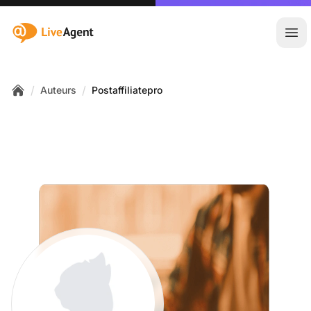
:site.title
Hoo
/
/
Auteurs
Postaffiliatepro
Home