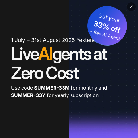
Get your
33% off
+ free AI Agent
1 July – 31st August 2026 *extended
Live
AI
gents at
Zero Cost
Use code
SUMMER-33M
for monthly and
SUMMER-33Y
for yearly subscription