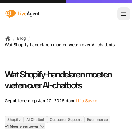
:site.title
Hoo
/
/
Blog
Home
Wat Shopify-handelaren moeten weten over AI-chatbots
Wat Shopify-handelaren moeten
weten over AI-chatbots
Jan 20, 2026
Gepubliceerd op Jan 20, 2026 door
Lilia Savko
.
Shopify
AI Chatbot
Customer Support
Ecommerce
+1 Meer weergeven