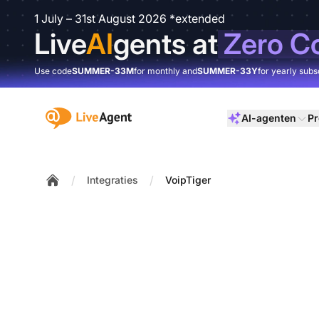
1 July – 31st August 2026 *extended
Live
AI
gents at
Zero C
Use code
SUMMER-33M
for monthly and
SUMMER-33Y
for yearly subs
:site.title
AI-agenten
Pr
/
/
Integraties
VoipTiger
Home