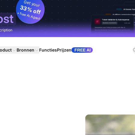
Get your
33% off
+ free AI Agent
ost
cription
oduct
Bronnen
Functies
Prijzen
FREE AI