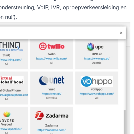
ndersteuning, VoIP, IVR, oproepverkeersleiding en
 nu!’).