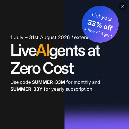
Get your
33% off
+ free AI Agent
1 July – 31st August 2026 *extended
Live
AI
gents at
Zero Cost
Use code
SUMMER-33M
for monthly and
SUMMER-33Y
for yearly subscription