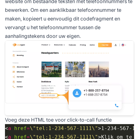
website om bestaande teksten met telefoonnummers te
bewerken. Om een aanklikbaar telefoonnummer te
maken, kopieert u eenvoudig dit codefragment en
vervangt u het telefoonnummer tussen de
aanhalingstekens door uw eigen.
Voeg deze HTML toe voor click-to-call functie
<
a
href
=
\"tel:1-234-567-1111\"
>1-234-567-11
<
a
href
=
\"tel:1-234-567-1111\"
>Klik om te b