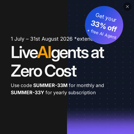
Get your
33% off
+ free AI Agent
1 July – 31st August 2026 *extended
Live
AI
gents at
Zero Cost
Use code
SUMMER-33M
for monthly and
SUMMER-33Y
for yearly subscription