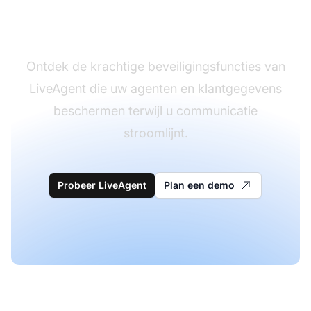
klantenondersteuningser
Ontdek de krachtige beveiligingsfuncties van
LiveAgent die uw agenten en klantgegevens
beschermen terwijl u communicatie
stroomlijnt.
Probeer LiveAgent
Plan een demo