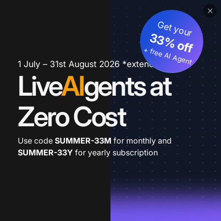
Get your
33% off
+ free AI Agent
1 July – 31st August 2026 *extended
Live
AI
gents at
Zero Cost
Use code
SUMMER-33M
for monthly and
SUMMER-33Y
for yearly subscription