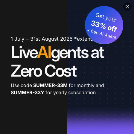
Get your
33% off
+ free AI Agent
1 July – 31st August 2026 *extended
Live
AI
gents at
Zero Cost
Use code
SUMMER-33M
for monthly and
SUMMER-33Y
for yearly subscription