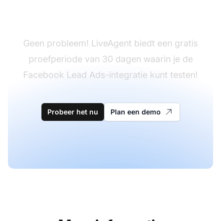
Nog geen LiveAgent?
Geen probleem! LiveAgent biedt een gratis
proefperiode van 30 dagen waarin je de
Facebook Lead Ads-integratie kunt testen!
Probeer het nu
Plan een demo