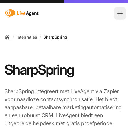
:site.title
Hoo
/
/
Integraties
SharpSpring
Home
SharpSpring
SharpSpring integreert met LiveAgent via Zapier
voor naadloze contactsynchronisatie. Het biedt
aanpasbare, betaalbare marketingautomatisering
en een robuust CRM. LiveAgent biedt een
uitgebreide helpdesk met gratis proefperiode,