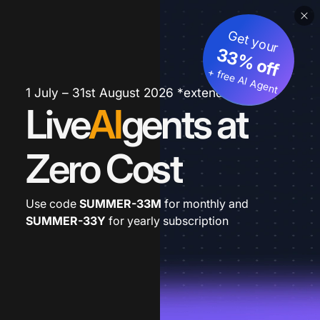
Get your
33% off
+ free AI Agent
1 July – 31st August 2026 *extended
Live
AI
gents at
Zero Cost
Use code
SUMMER-33M
for monthly and
SUMMER-33Y
for yearly subscription