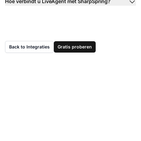
Hoe verbindt u LiveAgent met SharpSpring?
Back to Integraties
Gratis proberen
Hebt u LiveAgent nog
niet?